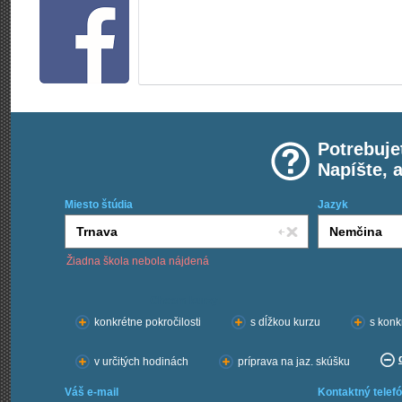
Potrebuje
Napíšte, 
Miesto štúdia
Jazyk
Žiadna škola nebola nájdená
Chcem kurzy:
konkrétne pokročilosti
s dĺžkou kurzu
s konk
v určitých hodinách
príprava na jaz. skúšku
Váš e-mail
Kontaktný telefó