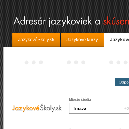
JazykovéŠkoly.sk
Jazykové kurzy
Jazykov
Odpor
Miesto štúdia