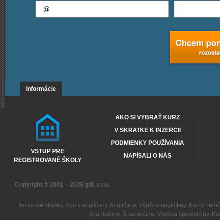
Informácie
AKO SI VYBRAŤ KURZ
V SKRATKE K INZERCII
PODMIENKY POUŽÍVANIA
VSTUP PRE
NAPÍSALI O NÁS
REGISTROVANÉ ŠKOLY
Copyright © 2001 – 2026
gdi, s.r.o.
Jazykové skúšky
,
Kurzy angličtiny
,
Angličtina
,
Výučba angličtiny
,
Kurzy nemč
španielčiny
,
Španielčina
,
Výučba španielčiny
,
Kur