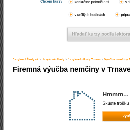
Chcem kurzy:
konkrétne pokročilosti
s d
v určitých hodinách
prípr
JazykovéŠkoly.sk
>
Jazykové školy
>
Jazykové školy Trnava
>
Výučba nemčiny 
Firemná výučba nemčiny v Trnav
Hmmm... 
Skúste trošku 
Výuč