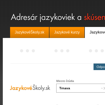
JazykovéŠkoly.sk
Jazykové kurzy
Jazykov
Odpor
Miesto štúdia