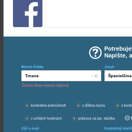
Potrebuje
Napíšte, 
Miesto štúdia
Jazyk
Žiadna škola nebola nájdená
Chcem kurzy:
konkrétne pokročilosti
s dĺžkou kurzu
s konk
v určitých hodinách
príprava na jaz. skúšku
Váš e-mail
Kontaktný telefó