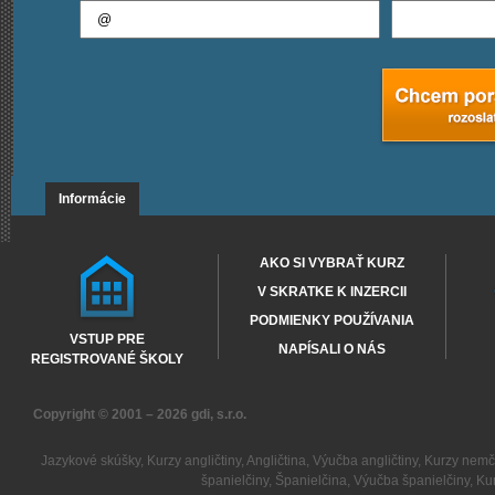
Informácie
AKO SI VYBRAŤ KURZ
V SKRATKE K INZERCII
PODMIENKY POUŽÍVANIA
VSTUP PRE
NAPÍSALI O NÁS
REGISTROVANÉ ŠKOLY
Copyright © 2001 – 2026
gdi, s.r.o.
Jazykové skúšky
,
Kurzy angličtiny
,
Angličtina
,
Výučba angličtiny
,
Kurzy nemč
španielčiny
,
Španielčina
,
Výučba španielčiny
,
Kur