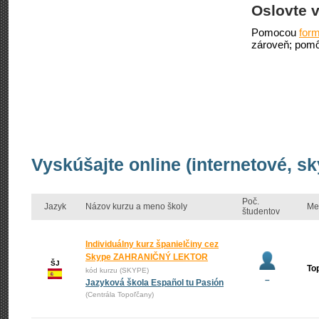
Oslovte v
Pomocou
form
zároveň; pomô
Vyskúšajte online (internetové, s
Poč.
Jazyk
Názov kurzu a meno školy
Me
študentov
Individuálny kurz španielčiny cez
Skype ZAHRANIČNÝ LEKTOR
ŠJ
To
kód kurzu (SKYPE)
–
Jazyková škola Español tu Pasión
(Centrála Topoľčany)