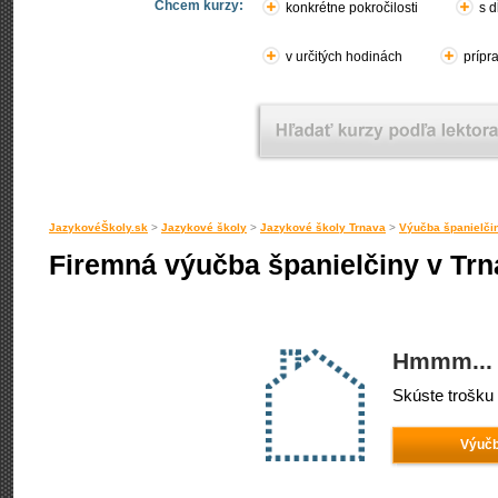
Chcem kurzy:
konkrétne pokročilosti
s d
v určitých hodinách
prípr
JazykovéŠkoly.sk
>
Jazykové školy
>
Jazykové školy Trnava
>
Výučba španielči
Firemná výučba španielčiny v Tr
Hmmm... 
Skúste trošku 
Výučb