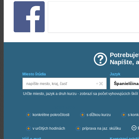
Potrebuje
Napíšte, 
Miesto štúdia
Jazyk
Určte miesto, jazyk a druh kurzu - zobrazí sa počet vyhovujúcich škôl
Chcem kurzy:
konkrétne pokročilosti
s dĺžkou kurzu
s konk
v určitých hodinách
príprava na jaz. skúšku