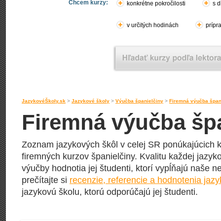
Chcem kurzy:
konkrétne pokročilosti
s d
v určitých hodinách
prípr
JazykovéŠkoly.sk
>
Jazykové školy
>
Výučba španielčiny
>
Firemná výučba špan
Firemná výučba špa
Zoznam jazykových škôl v celej SR ponúkajúcich k
firemných kurzov španielčiny. Kvalitu každej jazyko
výučby hodnotia jej študenti, ktorí vypĺňajú naše n
prečítajte si
recenzie, referencie a hodnotenia jaz
jazykovú školu, ktorú odporúčajú jej študenti.