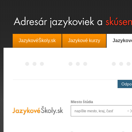
JazykovéŠkoly.sk
Jazykové kurzy
Jazykov
Odpor
Miesto štúdia