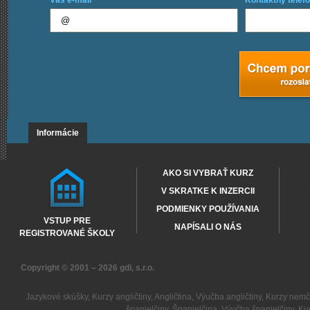
Váš e-mail
Kontaktný telefó
Informácie
AKO SI VYBRAŤ KURZ
V SKRATKE K INZERCII
PODMIENKY POUŽÍVANIA
VSTUP PRE
NAPÍSALI O NÁS
REGISTROVANÉ ŠKOLY
Copyright © 2001 – 2026
gdi, s.r.o.
Jazykové skúšky
,
Kurzy angličtiny
,
Angličtina
,
Výučba angličtiny
,
Kurzy nemč
španielčiny
,
Španielčina
,
Výučba španielčiny
,
Kur