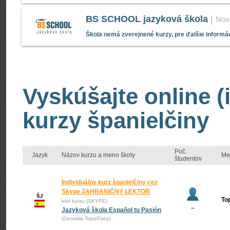
BS SCHOOL jazyková škola
|
Nov
Škola nemá zverejnené kurzy, pre ďalšie informác
Vyskúšajte online (
kurzy španielčiny
Poč.
Jazyk
Názov kurzu a meno školy
Me
študentov
Individuálny kurz španielčiny cez
Skype ZAHRANIČNÝ LEKTOR
ŠJ
To
kód kurzu (SKYPE)
–
Jazyková škola Español tu Pasión
(Centrála Topoľčany)