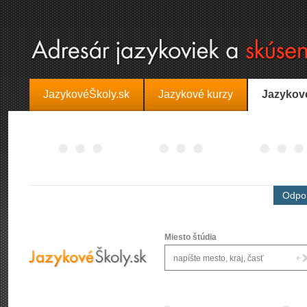
JazykovéŠkoly.sk
Jazykové kurzy
Jazykov
Odpor
Miesto štúdia