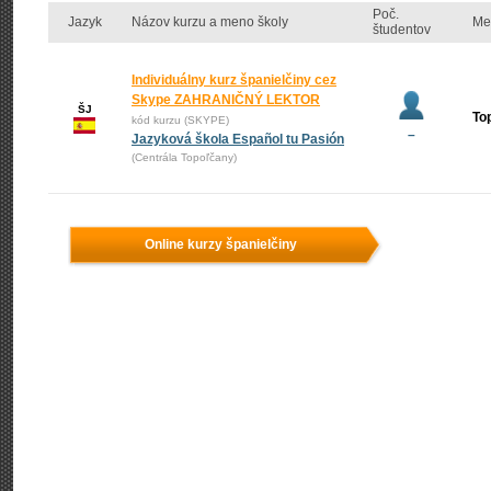
Poč.
Jazyk
Názov kurzu a meno školy
Me
študentov
Individuálny kurz španielčiny cez
Skype ZAHRANIČNÝ LEKTOR
ŠJ
To
kód kurzu (SKYPE)
–
Jazyková škola Español tu Pasión
(Centrála Topoľčany)
Online kurzy španielčiny