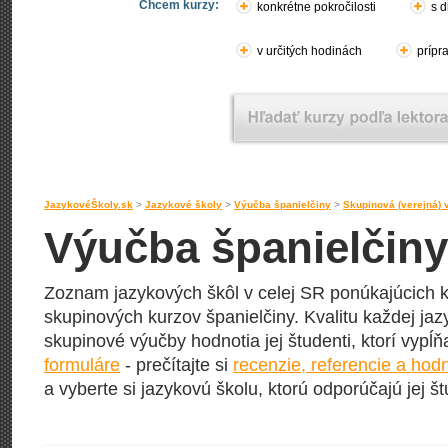
Chcem kurzy:
konkrétne pokročilosti
s d
v určitých hodinách
prípr
JazykovéŠkoly.sk
>
Jazykové školy
>
Výučba španielčiny
>
Skupinová (verejná) 
Výučba španielčiny
Zoznam jazykových škôl v celej SR ponúkajúcich k
skupinových kurzov španielčiny. Kvalitu každej jazy
skupinové výučby hodnotia jej študenti, ktorí vypĺ
formuláre
- prečítajte si
recenzie, referencie a hod
a vyberte si jazykovú školu, ktorú odporúčajú jej št