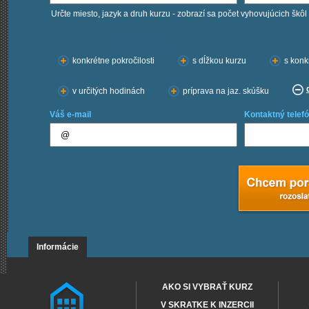
Určte miesto, jazyk a druh kurzu - zobrazí sa počet vyhovujúcich škôl
Chcem kurzy:
konkrétne pokročilosti
s dĺžkou kurzu
s konk
v určitých hodinách
príprava na jaz. skúšku
Váš e-mail
Kontaktný telefó
Informácie
AKO SI VYBRAŤ KURZ
V SKRATKE K INZERCII