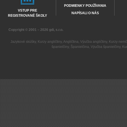
PODMIENKY POUŽÍVANIA
VSTUP PRE
NAPÍSALI O NÁS
REGISTROVANÉ ŠKOLY
Copyright © 2001 – 2026
gdi, s.r.o.
Jazykové skúšky
,
Kurzy angličtiny
,
Angličtina
,
Výučba angličtiny
,
Kurzy nemč
španielčiny
,
Španielčina
,
Výučba španielčiny
,
Kur