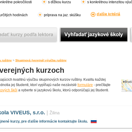
nkrétne pokročilosti
s dĺžkou kurzu
s konkrétnou intenzitou výu
ďalšie kritériá
 určitých hodinách
príprava na jaz. skúšku
 ruštiny
>
Skupinová (verejná) výučba ruštiny
 verejných kurzoch
júcich kvalitnú výučbu skupinových kurzov ruštiny. Kvalitu každej
dnotia jej študenti, ktorí vypĺňajú naše nezávislé
formuláre
- prečítajte
kových škôl
a vyberte si jazykovú školu, ktorú odporúčajú jej študenti.
ola VIVEUS, s.r.o.
|
Žilina
nené kurzy, pre ďalšie informácie kontaktujte školu.