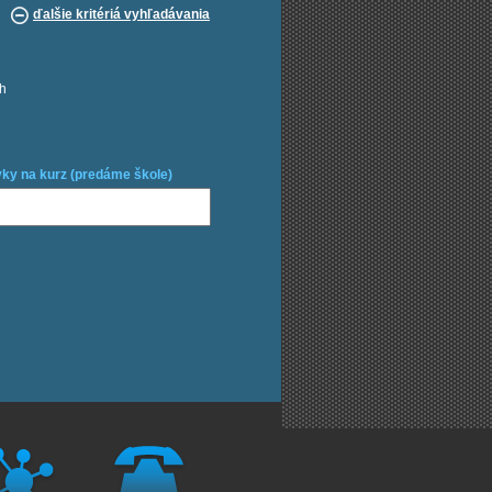
ďalšie kritériá vyhľadávania
ch
ky na kurz (predáme škole)