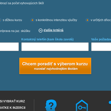
obrazí sa počet vyhovujúcich škôl
s dĺžkou kurzu
s konkrétnou intenzitou výučby
v určitých dňo
ďalšie kritériá
príprava na jaz. skúšku
Kontaktný telefón (kam škola zavolá)
Vaše požiadav
SI VYBRAŤ KURZ
RATKE K INZERCII