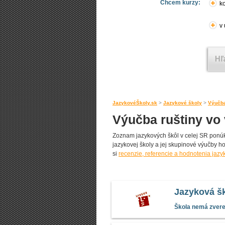
Chcem kurzy:
ko
v
JazykovéŠkoly.sk
>
Jazykové školy
>
Výučba
Výučba ruštiny vo
Zoznam jazykových škôl v celej SR ponúka
jazykovej školy a jej skupinové výučby ho
si
recenzie, referencie a hodnotenia jazy
Jazyková šk
Škola nemá zverej