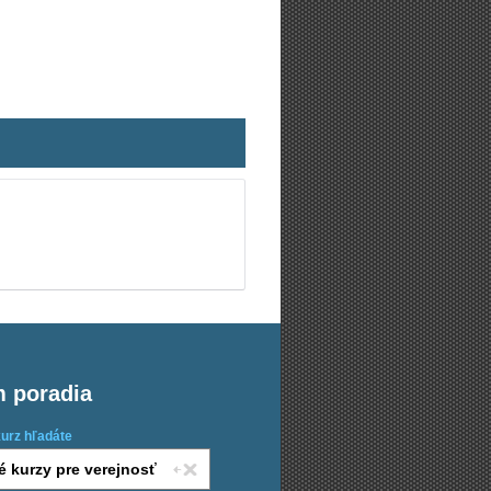
m poradia
kurz hľadáte