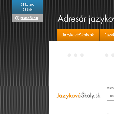
61 kurzov
68 škôl
pridať školu
JazykovéŠkoly.sk
Jazy
Mies