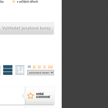
čby
v určitých dňoch
15
30
50
75
100
pridať
a porovnať