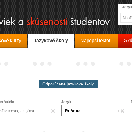
Jazyk
kové kurzy
Jazykové školy
Najlepší lektori
Skú
Odporúčané jazykové školy
to štúdia
Jazyk