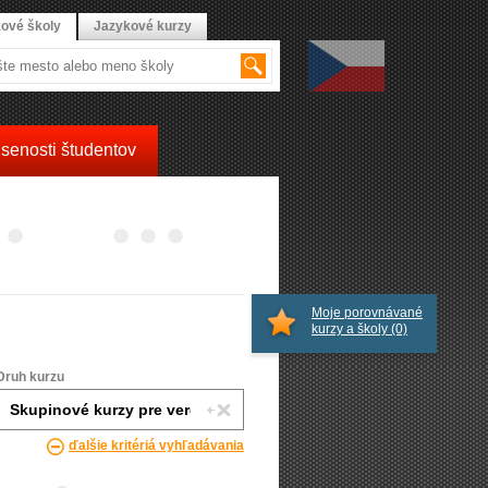
ové školy
Jazykové kurzy
senosti študentov
Moje porovnávané
kurzy a školy
(0)
Druh kurzu
ďalšie kritériá vyhľadávania