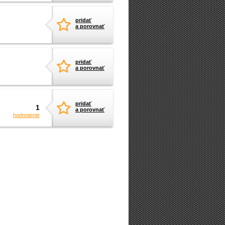
pridať
a porovnať
pridať
a porovnať
pridať
1
a porovnať
hodnotenie