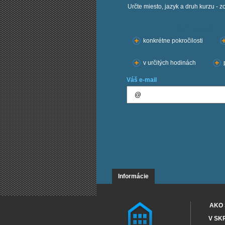
Určte miesto, jazyk a druh kurzu - z
Chcem kurzy:
konkrétne pokročilosti
v určitých hodinách
Váš e-mail
Informácie
AKO 
V SK