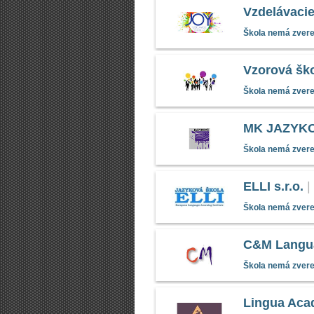
Vzdelávaci
Škola nemá zverej
Vzorová šk
Škola nemá zverej
MK JAZYKO
Škola nemá zverej
ELLI s.r.o.
|
Škola nemá zverej
C&M Langua
Škola nemá zverej
Lingua Aca