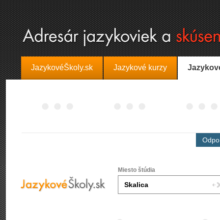
JazykovéŠkoly.sk
Jazykové kurzy
Jazykov
Odpor
Miesto štúdia