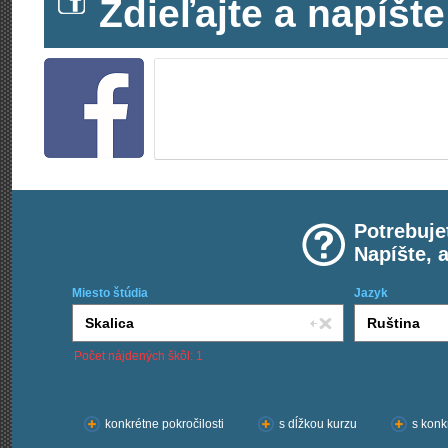
Zdieľajte a napíš
Potrebuje
Napíšte, 
Miesto štúdia
Jazyk
Počet nájdených škôl: 1
Chcem kurzy:
konkrétne pokročilosti
s dĺžkou kurzu
s konk