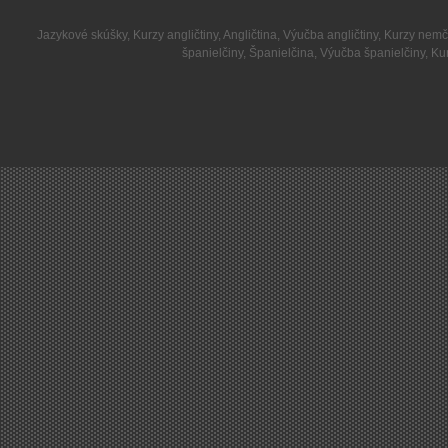
Jazykové skúšky
,
Kurzy angličtiny
,
Angličtina
,
Výučba angličtiny
,
Kurzy nemč
španielčiny
,
Španielčina
,
Výučba španielčiny
,
Kur