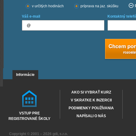
v určitých hodinách
príprava na jaz. skúšku
Váš e-mail
Kontaktný telefó
Informácie
AKO SI VYBRAŤ KURZ
V SKRATKE K INZERCII
PODMIENKY POUŽÍVANIA
VSTUP PRE
NAPÍSALI O NÁS
REGISTROVANÉ ŠKOLY
Copyright © 2001 – 2026
gdi, s.r.o.