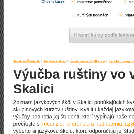
Chcem kurzy:
konkrétne pokročilosti
s d
v určitých hodinách
prípr
JazykovéŠkoly.sk
>
Jazykové školy
>
Jazykové školy Skalica
>
Výučba ruštiny S
Výučba ruštiny vo 
Skalici
Zoznam jazykových škôl v Skalici ponúkajúcich kv
skupinových kurzov ruštiny. Kvalitu každej jazykove
výučby hodnotia jej študenti, ktorí vypĺňajú naše n
prečítajte si
recenzie, referencie a hodnotenia jazy
vyberte si jazykovú školu, ktorú odporúčajú jej štud