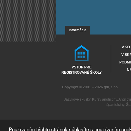
Informácie
AKO 
V SK
PODMI
VSTUP PRE
NA
REGISTROVANÉ ŠKOLY
Copyright © 2001 – 2026
gdi, s.r.o.
Jazykové skúšky
,
Kurzy angličtiny
,
Angličti
španielčiny
,
Šp
Používaním týchto stránok súhlasíte s používaním cook