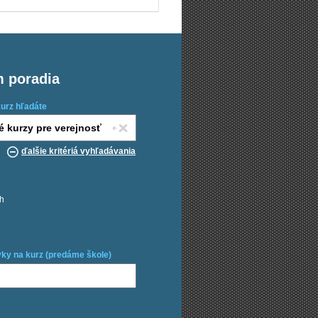
m poradia
kurz hľadáte
ďalšie kritériá vyhľadávania
ch
ky na kurz (predáme škole)