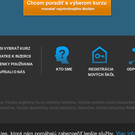
SI VYBRAŤ KURZ
RATKE K INZERCII
ENKY POUŽÍVANIA
KTO SME
REGISTRÁCIA
ODP
PÍSALI O NÁS
NOVÝCH ŠKÔL
na
,
Výučba angličtiny
,
Kurzy nemčiny
,
Nemčina
,
Výučba nemčiny
,
Kurzy francúzštin
anielčina
,
Výučba španielčiny
,
Kurzy taliančiny
,
Taliančina
,
Výučba taliančiny
,
Prek
ies, ktoré nám pomáhajú zabezpečiť lepšie služby.
Viac inf