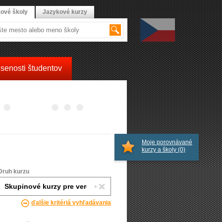
ové školy
Jazykové kurzy
senosti študentov
Moje porovnávané
kurzy a školy
(0)
Druh kurzu
ďalšie kritériá vyhľadávania