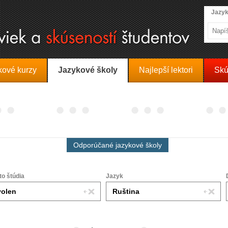
Jazyk
kové kurzy
Jazykové školy
Najlepší lektori
Skú
Odporúčané jazykové školy
to štúdia
Jazyk