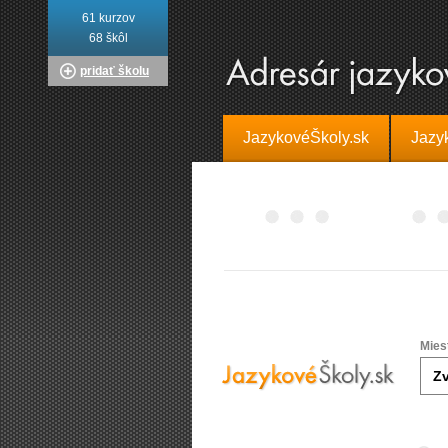
61 kurzov
68 škôl
pridať školu
JazykovéŠkoly.sk
Jazy
Mies