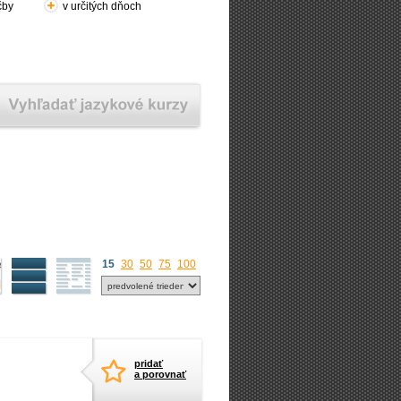
čby
v určitých dňoch
15
30
50
75
100
pridať
a porovnať