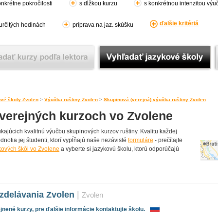
nkrétne pokročilosti
s dĺžkou kurzu
s konkrétnou intenzitou výu
ďalšie kritériá
 určitých hodinách
príprava na jaz. skúšku
vé školy Zvolen
>
Výučba ruštiny Zvolen
>
Skupinová (verejná) výučba ruštiny Zvolen
 verejných kurzoch vo Zvolene
júcich kvalitnú výučbu skupinových kurzov ruštiny. Kvalitu každej
dnotia jej študenti, ktorí vypĺňajú naše nezávislé
formuláre
- prečítajte
kových škôl vo Zvolene
a vyberte si jazykovú školu, ktorú odporúčajú
zdelávania Zvolen
|
Zvolen
nené kurzy, pre ďalšie informácie kontaktujte školu.