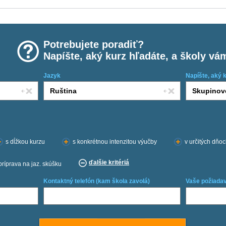
Potrebujete poradiť?
Napíšte, aký kurz hľadáte, a školy vá
Jazyk
Napíšte, aký 
s dĺžkou kurzu
s konkrétnou intenzitou výučby
v určitých dňo
ďalšie kritériá
príprava na jaz. skúšku
Kontaktný telefón (kam škola zavolá)
Vaše požiadav