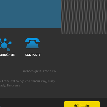
ORÚČAME
KONTAKTY
webdesign:
Kurzor, s.r.o.
y
,
Francúzština
,
Výučba francúzštiny
,
Kurzy
lady
,
Tlmočenie
Súhlasím
o