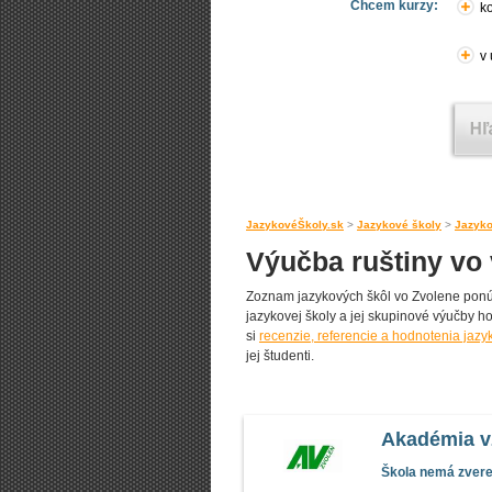
Chcem kurzy:
ko
v
JazykovéŠkoly.sk
>
Jazykové školy
>
Jazyko
Výučba ruštiny vo
Zoznam jazykových škôl vo Zvolene ponúka
jazykovej školy a jej skupinové výučby ho
si
recenzie, referencie a hodnotenia jazy
jej študenti.
Akadémia v
Škola nemá zverej