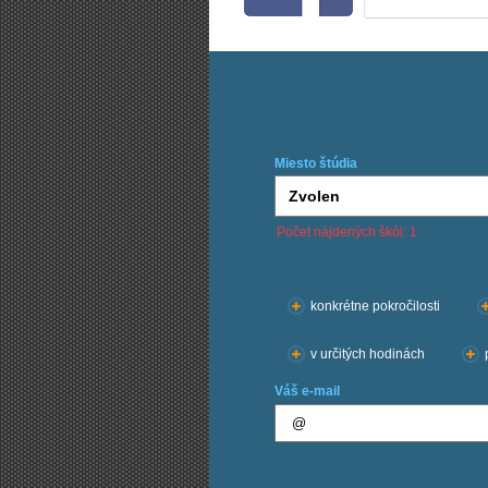
Miesto štúdia
Počet nájdených škôl: 1
Chcem kurzy:
konkrétne pokročilosti
v určitých hodinách
Váš e-mail