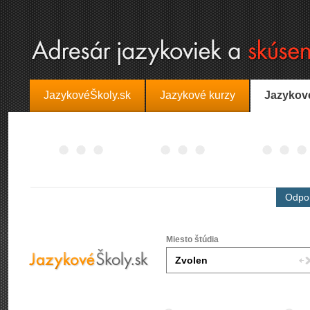
JazykovéŠkoly.sk
Jazykové kurzy
Jazykov
Odpor
Miesto štúdia