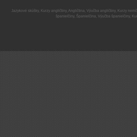
Jazykové skúšky
,
Kurzy angličtiny
,
Angličtina
,
Výučba angličtiny
,
Kurzy nemč
španielčiny
,
Španielčina
,
Výučba španielčiny
,
Kur