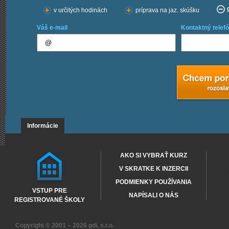
v určitých hodinách
príprava na jaz. skúšku
Váš e-mail
Kontaktný telefó
Informácie
AKO SI VYBRAŤ KURZ
V SKRATKE K INZERCII
PODMIENKY POUŽÍVANIA
VSTUP PRE
NAPÍSALI O NÁS
REGISTROVANÉ ŠKOLY
Copyright © 2001 – 2026
gdi, s.r.o.