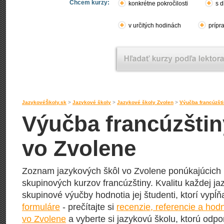
Chcem kurzy:
konkrétne pokročilosti
s d
v určitých hodinách
prípr
JazykovéŠkoly.sk
>
Jazykové školy
>
Jazykové školy Zvolen
>
Výučba francúzšti
Výučba francúzštin
vo Zvolene
Zoznam jazykových škôl vo Zvolene ponúkajúcich 
skupinových kurzov francúzštiny. Kvalitu každej jaz
skupinové výučby hodnotia jej študenti, ktorí vypĺ
formuláre
- prečítajte si
recenzie, referencie a hod
vo Zvolene
a vyberte si jazykovú školu, ktorú odpor