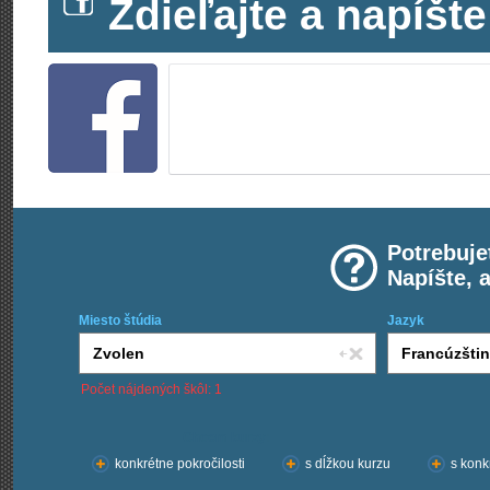
Zdieľajte a napíš
Potrebuje
Napíšte, 
Miesto štúdia
Jazyk
Počet nájdených škôl: 1
Chcem kurzy:
konkrétne pokročilosti
s dĺžkou kurzu
s konk