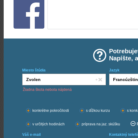
Potrebuje
Napíšte, 
Miesto štúdia
Jazyk
Žiadna škola nebola nájdená
Chcem kurzy:
konkrétne pokročilosti
s dĺžkou kurzu
s konk
v určitých hodinách
príprava na jaz. skúšku
Váš e-mail
Kontaktný telefó