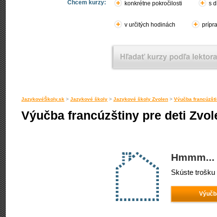
Chcem kurzy:
konkrétne pokročilosti
s d
v určitých hodinách
prípr
JazykovéŠkoly.sk
>
Jazykové školy
>
Jazykové školy Zvolen
>
Výučba francúzšti
Výučba francúzštiny pre deti Zvol
Hmmm... 
Skúste trošku 
Výučba