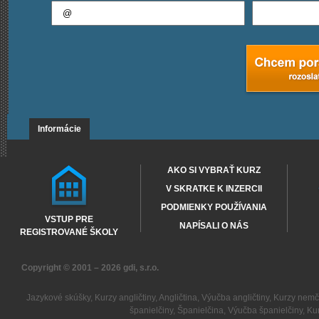
Informácie
AKO SI VYBRAŤ KURZ
V SKRATKE K INZERCII
PODMIENKY POUŽÍVANIA
VSTUP PRE
NAPÍSALI O NÁS
REGISTROVANÉ ŠKOLY
Copyright © 2001 – 2026
gdi, s.r.o.
Jazykové skúšky
,
Kurzy angličtiny
,
Angličtina
,
Výučba angličtiny
,
Kurzy nemč
španielčiny
,
Španielčina
,
Výučba španielčiny
,
Kur