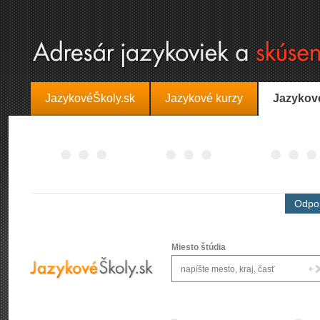
JazykovéŠkoly.sk
Jazykové kurzy
Jazykov
Odpor
Miesto štúdia