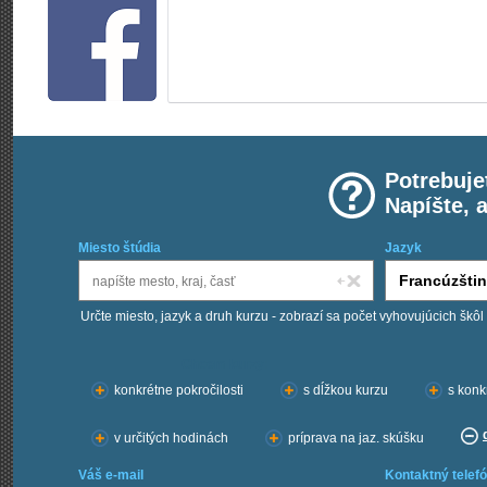
Potrebuje
Napíšte, 
Miesto štúdia
Jazyk
Určte miesto, jazyk a druh kurzu - zobrazí sa počet vyhovujúcich škôl
Chcem kurzy:
konkrétne pokročilosti
s dĺžkou kurzu
s konk
v určitých hodinách
príprava na jaz. skúšku
Váš e-mail
Kontaktný telefó