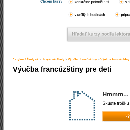
Chcem kurzy:
konkrétne pokročilosti
s d
v určitých hodinách
prípr
JazykovéŠkoly.sk
>
Jazykové školy
>
Výučba francúzštiny
>
Výučba francúzštiny 
Výučba francúzštiny pre deti
Hmmm... 
Skúste trošku 
Vý