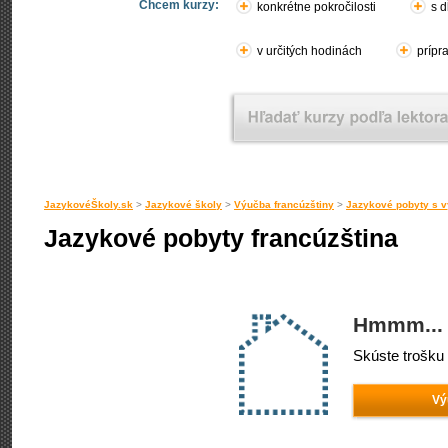
Chcem kurzy:
konkrétne pokročilosti
s d
v určitých hodinách
prípr
JazykovéŠkoly.sk
>
Jazykové školy
>
Výučba francúzštiny
>
Jazykové pobyty s v
Jazykové pobyty francúzština
Hmmm... 
Skúste trošku 
Vý