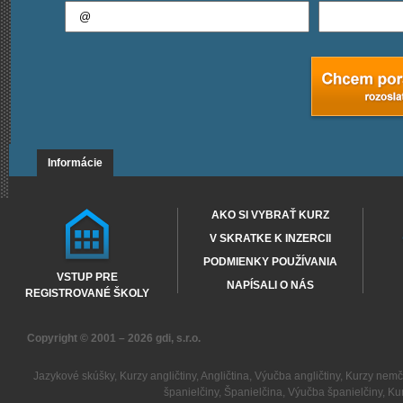
Informácie
AKO SI VYBRAŤ KURZ
V SKRATKE K INZERCII
PODMIENKY POUŽÍVANIA
VSTUP PRE
NAPÍSALI O NÁS
REGISTROVANÉ ŠKOLY
Copyright © 2001 – 2026
gdi, s.r.o.
Jazykové skúšky
,
Kurzy angličtiny
,
Angličtina
,
Výučba angličtiny
,
Kurzy nemč
španielčiny
,
Španielčina
,
Výučba španielčiny
,
Kur