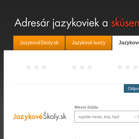
JazykovéŠkoly.sk
Jazykové kurzy
Jazykov
Odpor
Miesto štúdia