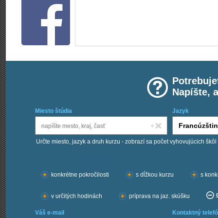
Potrebuje
Napíšte, 
Miesto štúdia
Jazyk
Určte miesto, jazyk a druh kurzu - zobrazí sa počet vyhovujúcich škôl
Chcem kurzy:
konkrétne pokročilosti
s dĺžkou kurzu
s konk
v určitých hodinách
príprava na jaz. skúšku
Váš e-mail
Kontaktný telefó