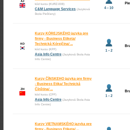
AJ
Pi
kód kurzu (KURZ-008)
4 – 10
C&M Language Services
(Jazyková
škola Piešťany)
Kurzy KÓREJSKÉHO jazyka pre
firmy - Business Etiketa/
Technická Kórejčina/ ...
KO
Bra
kód kurzu (KPF)
1 – 2
Asia Info Centre
(Jazyková škola Asia
Info Centre)
Kurzy ČÍNSKEHO jazyka pre firmy
- Business Etika/ Technická
Čínština/ ...
ZH
Bra
kód kurzu (CPF)
1 – 2
Asia Info Centre
(Jazyková škola Asia
Info Centre)
Kurzy VIETNAMSKÉHO jazyka pre
firmy - Business Etiketa/ ...