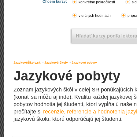
Chcem kurzy:
konkrétne pokročilosti
s d
v určitých hodinách
prípr
JazykovéŠkoly.sk
>
Jazykové školy
>
Jazykové pobyty
Jazykové pobyty
Zoznam jazykových škôl v celej SR ponúkajúcich k
(konať sa môžu aj inde). Kvalitu každej jazykovej š
pobytov hodnotia jej študenti, ktorí vypĺňajú naše 
prečítajte si
recenzie, referencie a hodnotenia jaz
jazykovú školu, ktorú odporúčajú jej študenti.