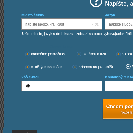
Napíšte, 
Miesto štúdia
Jazyk
Určte miesto, jazyk a druh kurzu - zobrazí sa počet vyhovujúcich škôl
Chcem kurzy:
konkrétne pokročilosti
s dĺžkou kurzu
s konk
v určitých hodinách
príprava na jaz. skúšku
Váš e-mail
Kontaktný telefó