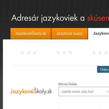
JazykovéŠkoly.sk
Jazykové kurzy
Jazykov
Odpor
Miesto štúdia