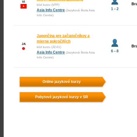
VI
Bra
kód kurzu (VPF)
1 – 2
Asia Info Centre
(Jazyková škola Asia
Info Centre)
Japončina pre začiatočníkov a
mierne pokročilých
JA
Bra
kód kurzu (JZ-01)
6 – 8
Asia Info Centre
(Jazyková škola Asia
Info Centre)
Online jazykové kurzy
Pobytové jazykové kurzy v SR