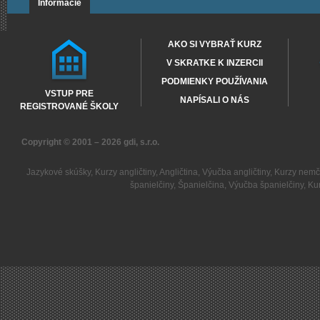
Informácie
AKO SI VYBRAŤ KURZ
V SKRATKE K INZERCII
PODMIENKY POUŽÍVANIA
VSTUP PRE
NAPÍSALI O NÁS
REGISTROVANÉ ŠKOLY
Copyright © 2001 – 2026
gdi, s.r.o.
Jazykové skúšky
,
Kurzy angličtiny
,
Angličtina
,
Výučba angličtiny
,
Kurzy nemč
španielčiny
,
Španielčina
,
Výučba španielčiny
,
Kur