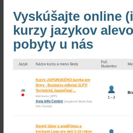
Vyskúšajte online (
kurzy jazykov alevo
pobyty u nás
Poč.
Jazyk
Názov kurzu a meno školy
Me
študentov
Kurzy JAPONSKÉHO jazyka pre
firmy - Business etiketa/ JLPT/
Technická Japončina/ ...
JA
Bra
kód kurzu (JPF)
1 – 2
Asia Info Centre
(Jazyková škola Asia
Info Centre)
Denný tábor s angličtinou a
kockami Lego pre deti 3-10 rokov