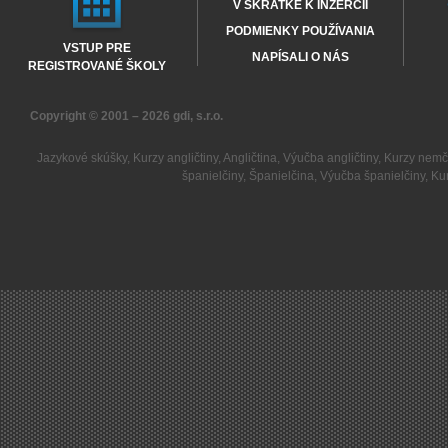
V SKRATKE K INZERCII
PODMIENKY POUŽÍVANIA
VSTUP PRE
NAPÍSALI O NÁS
REGISTROVANÉ ŠKOLY
Copyright © 2001 – 2026
gdi, s.r.o.
Jazykové skúšky
,
Kurzy angličtiny
,
Angličtina
,
Výučba angličtiny
,
Kurzy nemč
španielčiny
,
Španielčina
,
Výučba španielčiny
,
Kur