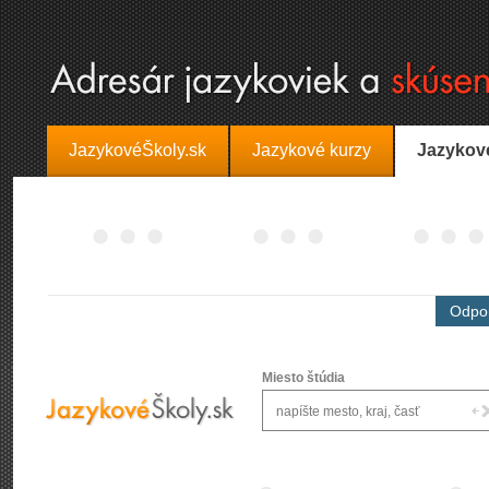
JazykovéŠkoly.sk
Jazykové kurzy
Jazykov
Odpor
Miesto štúdia