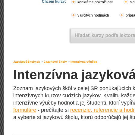
Chcem kurzy:
konkrétne pokročilosti
s d
v určitých hodinách
prípr
JazykovéŠkoly.sk
>
Jazykové školy
>
Intenzívna výučba
Intenzívna jazykov
Zoznam jazykových škôl v celej SR ponúkajúcich k
intenzívnych kurzov cudzích jazykov. Kvalitu každej
intenzívne výučby hodnotia jej študenti, ktorí vypĺ
formuláre
- prečítajte si
recenzie, referencie a hod
a vyberte si jazykovú školu, ktorú odporúčajú jej št