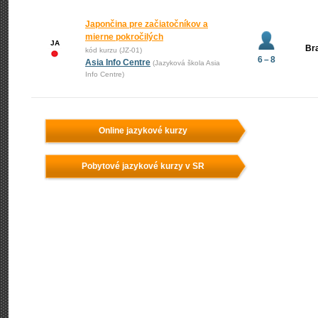
Japončina pre začiatočníkov a
mierne pokročilých
JA
Bra
kód kurzu (JZ-01)
6 – 8
Asia Info Centre
(Jazyková škola Asia
Info Centre)
Online jazykové kurzy
Pobytové jazykové kurzy v SR