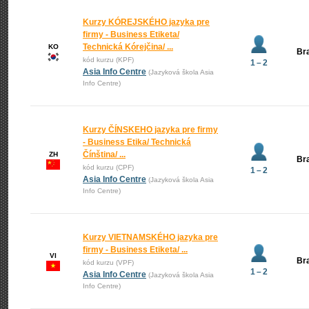
Kurzy KÓREJSKÉHO jazyka pre
firmy - Business Etiketa/
Technická Kórejčina/ ...
KO
Bra
kód kurzu (KPF)
1 – 2
Asia Info Centre
(Jazyková škola Asia
Info Centre)
Kurzy ČÍNSKEHO jazyka pre firmy
- Business Etika/ Technická
Čínština/ ...
ZH
Bra
kód kurzu (CPF)
1 – 2
Asia Info Centre
(Jazyková škola Asia
Info Centre)
Kurzy VIETNAMSKÉHO jazyka pre
firmy - Business Etiketa/ ...
VI
Bra
kód kurzu (VPF)
1 – 2
Asia Info Centre
(Jazyková škola Asia
Info Centre)