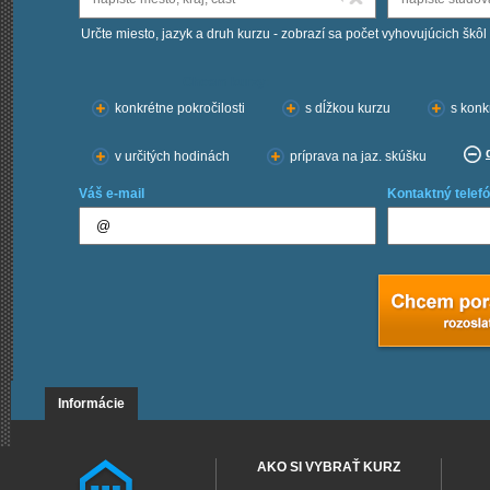
Určte miesto, jazyk a druh kurzu - zobrazí sa počet vyhovujúcich škôl
Chcem kurzy:
konkrétne pokročilosti
s dĺžkou kurzu
s konk
v určitých hodinách
príprava na jaz. skúšku
Váš e-mail
Kontaktný telefó
Informácie
AKO SI VYBRAŤ KURZ