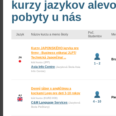
kurzy jazykov alevo
pobyty u nás
Poč.
Jazyk
Názov kurzu a meno školy
Me
študentov
Kurzy JAPONSKÉHO jazyka pre
firmy - Business etiketa/ JLPT/
Technická Japončina/ ...
JA
Bra
kód kurzu (JPF)
1 – 2
Asia Info Centre
(Jazyková škola Asia
Info Centre)
Denný tábor s angličtinou a
kockami Lego pre deti 3-10 rokov
AJ
Pi
kód kurzu (KURZ-008)
4 – 10
C&M Language Services
(Jazyková
škola Piešťany)