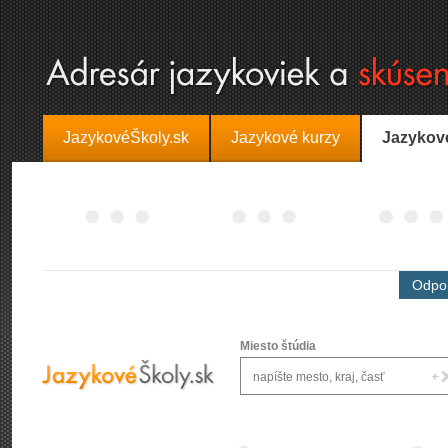
JazykovéŠkoly.sk
Jazykové kurzy
Jazykov
Odpor
Miesto štúdia