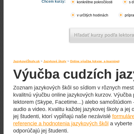
Chcem kurzy:
konkrétne pokročilosti
s d
v určitých hodinách
prípr
JazykovéŠkoly.sk
>
Jazykové školy
>
Online výučba (skype, e-learning)
Výučba cudzích jaz
Zoznam jazykových škôl so sídlom v rôznych mes
kvalitnú výučbu online jazykových kurzov. Výučba 
lektorem (Skype, Facetime...) alebo samoštúdiom -
audio a video. Kvalitu každej jazykovej školy a jej
jej študenti, ktorí vypĺňajú naše nezávislé
formulár
referencie a hodnotenia jazykových škôl
a vyberte 
odporúčajú jej študenti.