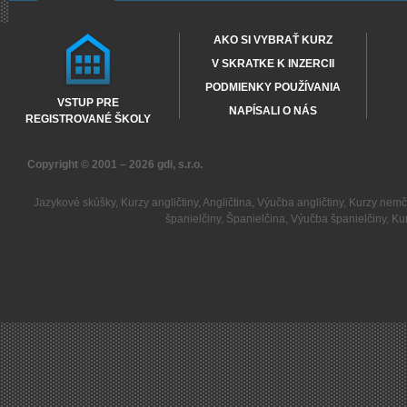
AKO SI VYBRAŤ KURZ
V SKRATKE K INZERCII
PODMIENKY POUŽÍVANIA
VSTUP PRE
NAPÍSALI O NÁS
REGISTROVANÉ ŠKOLY
Copyright © 2001 – 2026
gdi, s.r.o.
Jazykové skúšky
,
Kurzy angličtiny
,
Angličtina
,
Výučba angličtiny
,
Kurzy nemč
španielčiny
,
Španielčina
,
Výučba španielčiny
,
Kur