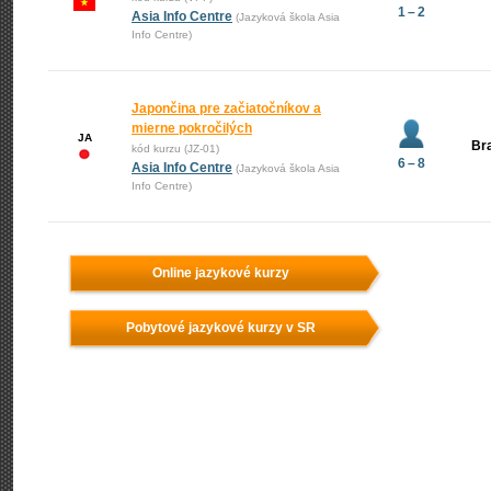
1 – 2
Asia Info Centre
(Jazyková škola Asia
Info Centre)
Japončina pre začiatočníkov a
mierne pokročilých
JA
Bra
kód kurzu (JZ-01)
6 – 8
Asia Info Centre
(Jazyková škola Asia
Info Centre)
Online jazykové kurzy
Pobytové jazykové kurzy v SR