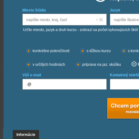
Miesto štúdia
Jazyk
Určte miesto, jazyk a druh kurzu - zobrazí sa počet vyhovujúcich škôl
Chcem kurzy:
konkrétne pokročilosti
s dĺžkou kurzu
s konk
v určitých hodinách
príprava na jaz. skúšku
Váš e-mail
Kontaktný telefó
Informácie