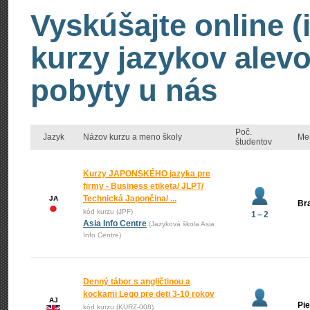
Vyskúšajte online (
kurzy jazykov alevo
pobyty u nás
Poč.
Jazyk
Názov kurzu a meno školy
Me
študentov
Kurzy JAPONSKÉHO jazyka pre
firmy - Business etiketa/ JLPT/
Technická Japončina/ ...
JA
Bra
kód kurzu (JPF)
1 – 2
Asia Info Centre
(Jazyková škola Asia
Info Centre)
Denný tábor s angličtinou a
kockami Lego pre deti 3-10 rokov
AJ
Pi
kód kurzu (KURZ-008)