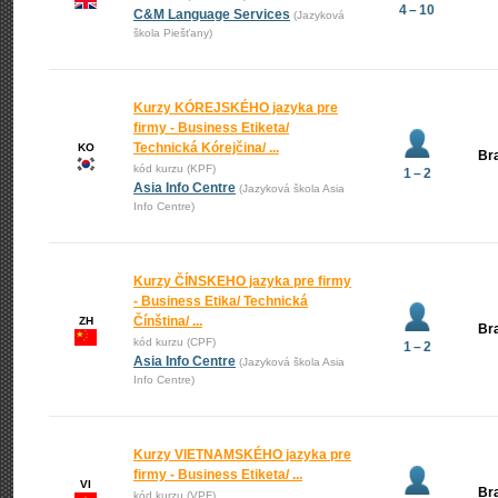
4 – 10
C&M Language Services
(Jazyková
škola Piešťany)
Kurzy KÓREJSKÉHO jazyka pre
firmy - Business Etiketa/
Technická Kórejčina/ ...
KO
Bra
kód kurzu (KPF)
1 – 2
Asia Info Centre
(Jazyková škola Asia
Info Centre)
Kurzy ČÍNSKEHO jazyka pre firmy
- Business Etika/ Technická
Čínština/ ...
ZH
Bra
kód kurzu (CPF)
1 – 2
Asia Info Centre
(Jazyková škola Asia
Info Centre)
Kurzy VIETNAMSKÉHO jazyka pre
firmy - Business Etiketa/ ...
VI
Bra
kód kurzu (VPF)