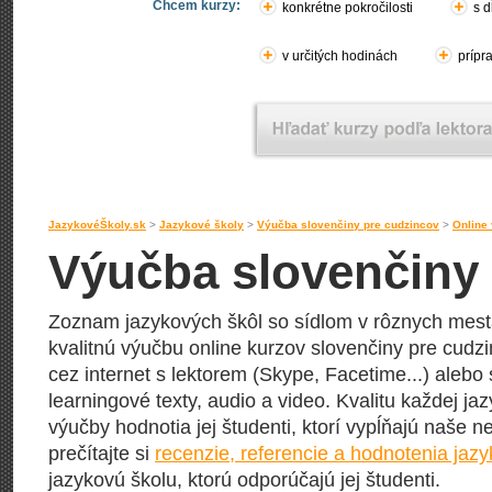
Chcem kurzy:
konkrétne pokročilosti
s d
v určitých hodinách
prípr
JazykovéŠkoly.sk
>
Jazykové školy
>
Výučba slovenčiny pre cudzincov
>
Online 
Výučba slovenčiny 
Zoznam jazykových škôl so sídlom v rôznych mes
kvalitnú výučbu online kurzov slovenčiny pre cudz
cez internet s lektorem (Skype, Facetime...) alebo
learningové texty, audio a video. Kvalitu každej jaz
výučby hodnotia jej študenti, ktorí vypĺňajú naše n
prečítajte si
recenzie, referencie a hodnotenia jaz
jazykovú školu, ktorú odporúčajú jej študenti.