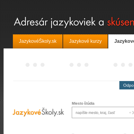
JazykovéŠkoly.sk
Jazykové kurzy
Jazykov
Odpor
Miesto štúdia