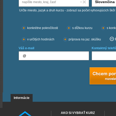
Určte miesto, jazyk a druh kurzu - zobrazí sa počet vyhovujúcich škôl
Chcem kurzy:
konkrétne pokročilosti
s dĺžkou kurzu
s konk
v určitých hodinách
príprava na jaz. skúšku
Váš e-mail
Kontaktný telefó
Informácie
AKO SI VYBRAŤ KURZ