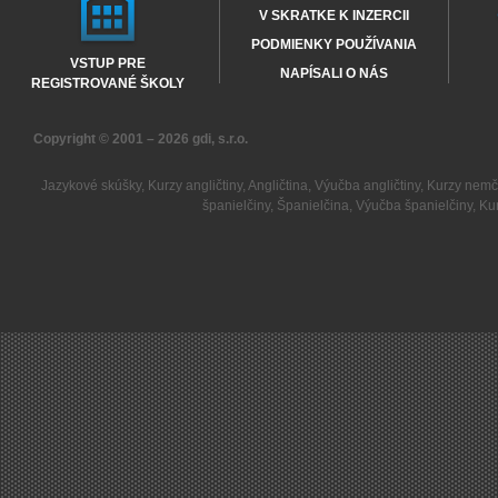
V SKRATKE K INZERCII
PODMIENKY POUŽÍVANIA
VSTUP PRE
NAPÍSALI O NÁS
REGISTROVANÉ ŠKOLY
Copyright © 2001 – 2026
gdi, s.r.o.
Jazykové skúšky
,
Kurzy angličtiny
,
Angličtina
,
Výučba angličtiny
,
Kurzy nemč
španielčiny
,
Španielčina
,
Výučba španielčiny
,
Kur