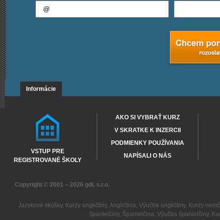
Informácie
AKO SI VYBRAŤ KURZ
V SKRATKE K INZERCII
PODMIENKY POUŽÍVANIA
VSTUP PRE
NAPÍSALI O NÁS
REGISTROVANÉ ŠKOLY
Copyright © 2001 – 2026
gdi, s.r.o.
Jazykové skúšky
,
Kurzy angličtiny
,
Angličtina
,
Výučba angličtiny
,
Kurzy nemč
španielčiny
,
Španielčina
,
Výučba španielčiny
,
Kur