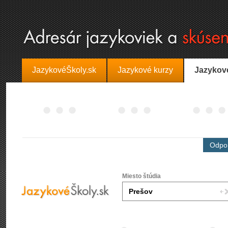
JazykovéŠkoly.sk
Jazykové kurzy
Jazykov
Odpor
Miesto štúdia