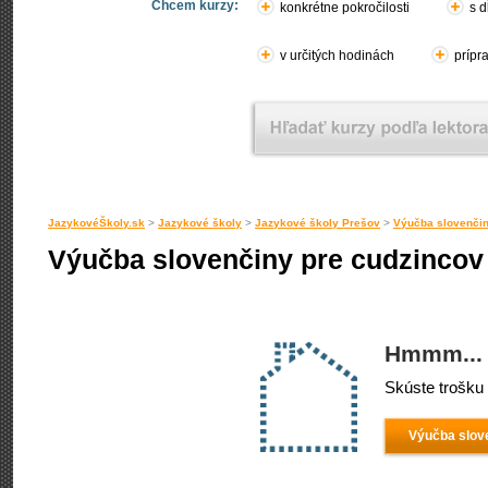
Chcem kurzy:
konkrétne pokročilosti
s d
v určitých hodinách
prípr
JazykovéŠkoly.sk
>
Jazykové školy
>
Jazykové školy Prešov
>
Výučba slovenčin
Výučba slovenčiny pre cudzincov 
Hmmm... 
Skúste trošku 
Výučba slov