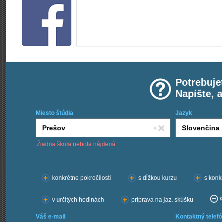
Potrebuje
Napíšte, 
Miesto štúdia
Jazyk
Žiadna škola nebola nájdená
Chcem kurzy:
konkrétne pokročilosti
s dĺžkou kurzu
s konk
v určitých hodinách
príprava na jaz. skúšku
Váš e-mail
Kontaktný telefó