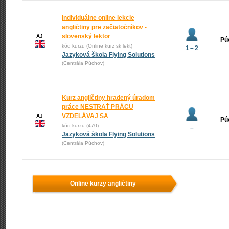
Individuálne online lekcie
angličtiny pre začiatočníkov -
slovenský lektor
AJ
Pú
kód kurzu (Online kurz sk lekt)
1 – 2
Jazyková škola Flying Solutions
(Centrála Púchov)
Kurz angličtiny hradený úradom
práce NESTRAŤ PRÁCU
VZDELÁVAJ SA
AJ
Pú
kód kurzu (470)
–
Jazyková škola Flying Solutions
(Centrála Púchov)
Online kurzy angličtiny