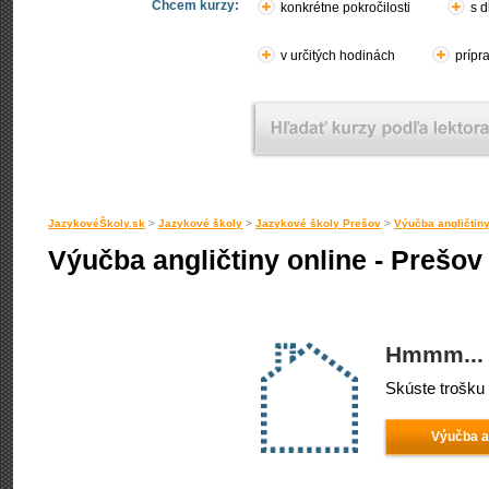
Chcem kurzy:
konkrétne pokročilosti
s d
v určitých hodinách
prípr
JazykovéŠkoly.sk
>
Jazykové školy
>
Jazykové školy Prešov
>
Výučba angličtin
Výučba angličtiny online - Prešov
Hmmm... 
Skúste trošku 
Výučba a