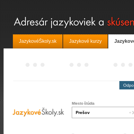
JazykovéŠkoly.sk
Jazykové kurzy
Jazykov
Odpor
Miesto štúdia