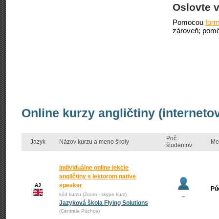
Oslovte v
Pomocou
form
zároveň; pomô
Online kurzy angličtiny (internet
Poč.
Jazyk
Názov kurzu a meno školy
Me
študentov
Individuálne online lekcie
angličtiny s lektorom native
speaker
AJ
Pú
kód kurzu (Zoom - skype kurz)
–
Jazyková škola Flying Solutions
(Centrála Púchov)