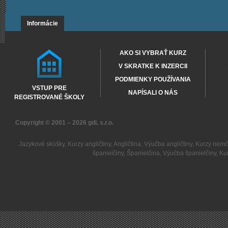
Informácie
AKO SI VYBRAŤ KURZ
V SKRATKE K INZERCII
PODMIENKY POUŽÍVANIA
VSTUP PRE
NAPÍSALI O NÁS
REGISTROVANÉ ŠKOLY
Copyright © 2001 – 2026
gdi, s.r.o.
Jazykové skúšky
,
Kurzy angličtiny
,
Angličtina
,
Výučba angličtiny
,
Kurzy nemč
španielčiny
,
Španielčina
,
Výučba španielčiny
,
Kur