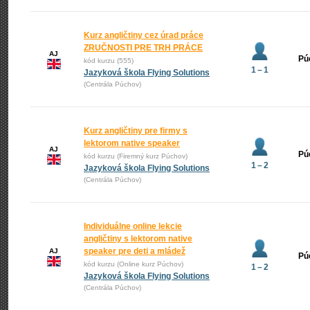
Kurz angličtiny cez úrad práce
ZRUČNOSTI PRE TRH PRÁCE
AJ
Pú
kód kurzu (555)
1 – 1
Jazyková škola Flying Solutions
(Centrála Púchov)
Kurz angličtiny pre firmy s
lektorom native speaker
AJ
Pú
kód kurzu (Firemný kurz Púchov)
1 – 2
Jazyková škola Flying Solutions
(Centrála Púchov)
Individuálne online lekcie
angličtiny s lektorom native
speaker pre deti a mládež
AJ
Pú
kód kurzu (Online kurz Púchov)
1 – 2
Jazyková škola Flying Solutions
(Centrála Púchov)