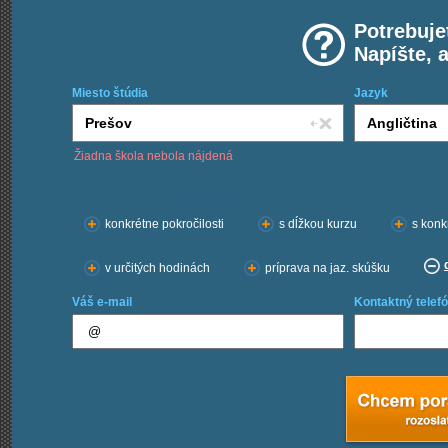
Potrebuje
Napíšte, 
Miesto štúdia
Jazyk
Žiadna škola nebola nájdená
Chcem kurzy:
konkrétne pokročilosti
s dĺžkou kurzu
s konk
v určitých hodinách
príprava na jaz. skúšku
Váš e-mail
Kontaktný telefó