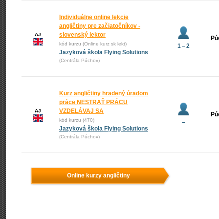
Individuálne online lekcie
angličtiny pre začiatočníkov -
slovenský lektor
AJ
Pú
kód kurzu (Online kurz sk lekt)
1 – 2
Jazyková škola Flying Solutions
(Centrála Púchov)
Kurz angličtiny hradený úradom
práce NESTRAŤ PRÁCU
VZDELÁVAJ SA
AJ
Pú
kód kurzu (470)
–
Jazyková škola Flying Solutions
(Centrála Púchov)
Online kurzy angličtiny