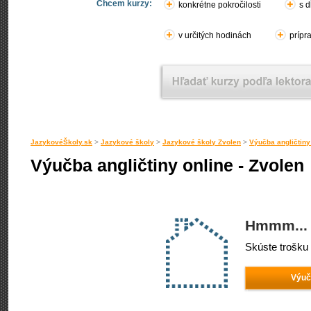
Chcem kurzy:
konkrétne pokročilosti
s d
v určitých hodinách
prípr
JazykovéŠkoly.sk
>
Jazykové školy
>
Jazykové školy Zvolen
>
Výučba angličtiny
Výučba angličtiny online - Zvolen
Hmmm... 
Skúste trošku 
Výuč