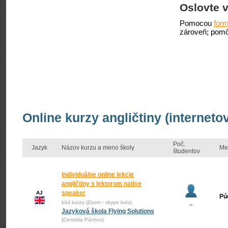
Oslovte v
Pomocou
form
zároveň; pomô
Online kurzy angličtiny (internet
Poč.
Jazyk
Názov kurzu a meno školy
Me
študentov
Individuálne online lekcie
angličtiny s lektorom native
speaker
AJ
Pú
kód kurzu (Zoom - skype kurz)
–
Jazyková škola Flying Solutions
(Centrála Púchov)