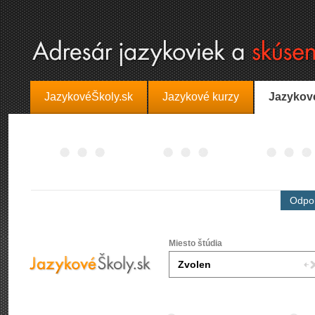
JazykovéŠkoly.sk
Jazykové kurzy
Jazykov
Odpor
Miesto štúdia