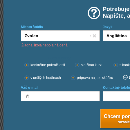
Potrebuje
Napíšte, 
Miesto štúdia
Jazyk
Žiadna škola nebola nájdená
Chcem kurzy:
konkrétne pokročilosti
s dĺžkou kurzu
s konk
v určitých hodinách
príprava na jaz. skúšku
Váš e-mail
Kontaktný telefó