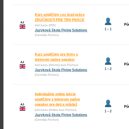
Kurz angličtiny cez úrad práce
ZRUČNOSTI PRE TRH PRÁCE
AJ
Pú
kód kurzu (555)
1 – 1
Jazyková škola Flying Solutions
(Centrála Púchov)
Kurz angličtiny pre firmy s
lektorom native speaker
AJ
Pú
kód kurzu (Firemný kurz Púchov)
1 – 2
Jazyková škola Flying Solutions
(Centrála Púchov)
Individuálne online lekcie
angličtiny s lektorom native
speaker pre deti a mládež
AJ
Pú
kód kurzu (Online kurz Púchov)
1 – 2
Jazyková škola Flying Solutions
(Centrála Púchov)