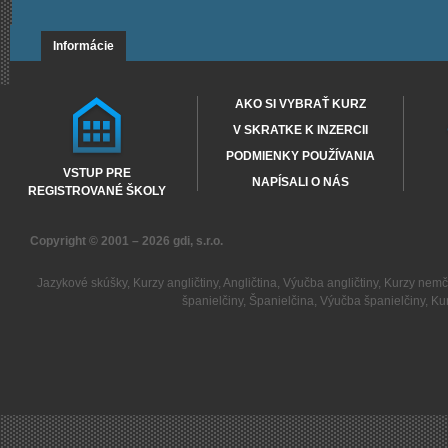
Informácie
AKO SI VYBRAŤ KURZ
V SKRATKE K INZERCII
PODMIENKY POUŽÍVANIA
VSTUP PRE
NAPÍSALI O NÁS
REGISTROVANÉ ŠKOLY
Copyright © 2001 – 2026
gdi, s.r.o.
Jazykové skúšky
,
Kurzy angličtiny
,
Angličtina
,
Výučba angličtiny
,
Kurzy nemč
španielčiny
,
Španielčina
,
Výučba španielčiny
,
Kur