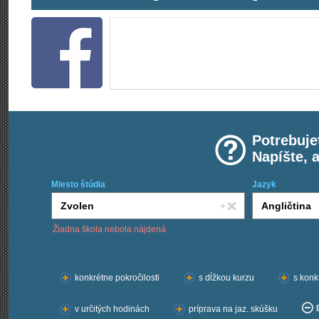
Potrebuje
Napíšte, 
Miesto štúdia
Jazyk
Žiadna škola nebola nájdená
Chcem kurzy:
konkrétne pokročilosti
s dĺžkou kurzu
s konk
v určitých hodinách
príprava na jaz. skúšku