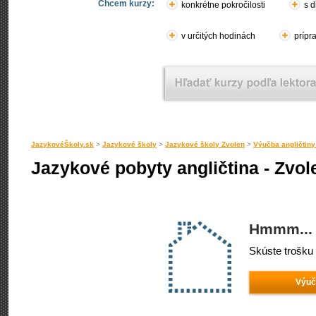
Chcem kurzy:
konkrétne pokročilosti
s d
v určitých hodinách
prípr
JazykovéŠkoly.sk
>
Jazykové školy
>
Jazykové školy Zvolen
>
Výučba angličtiny
Jazykové pobyty angličtina - Zvol
Hmmm... 
Skúste trošku 
Výuč