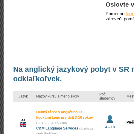
Oslovte v
Pomocou
form
zároveň; pomô
Na anglický jazykový pobyt v SR 
odkiaľkoľvek.
Poč.
Jazyk
Názov kurzu a meno školy
Mes
študentov
Denný tábor s angličtinou a
kockami Lego pre deti 3-10 rokov
AJ
Pie
kód kurzu (KURZ-008)
4 – 10
C&M Language Services
(Jazyková
škola Piešťany)