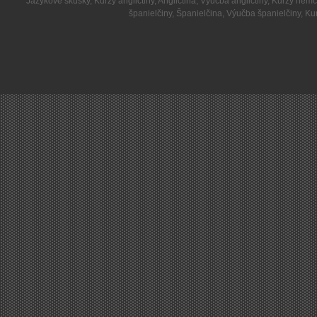
Jazykové skúšky
,
Kurzy angličtiny
,
Angličtina
,
Výučba angličtiny
,
Kurzy nemč
španielčiny
,
Španielčina
,
Výučba španielčiny
,
Kur