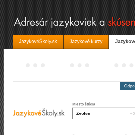
JazykovéŠkoly.sk
Jazykové kurzy
Jazykov
Odpor
Miesto štúdia