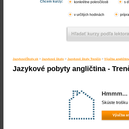
Chcem kurzy:
konkrétne pokročilosti
s d
v určitých hodinách
prípr
JazykovéŠkoly.sk
>
Jazykové školy
>
Jazykové školy Trenčín
>
Výučba angličtin
Jazykové pobyty angličtina - Tren
Hmmm... 
Skúste trošku 
Výučba an