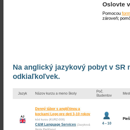
Oslovte v
Pomocou
form
zároveň; pomô
Na anglický jazykový pobyt v SR 
odkiaľkoľvek.
Poč.
Jazyk
Názov kurzu a meno školy
Mes
študentov
Denný tábor s angličtinou a
kockami Lego pre deti 3-10 rokov
AJ
Pie
kód kurzu (KURZ-008)
4 – 10
C&M Language Services
(Jazyková
škola Piešťany)