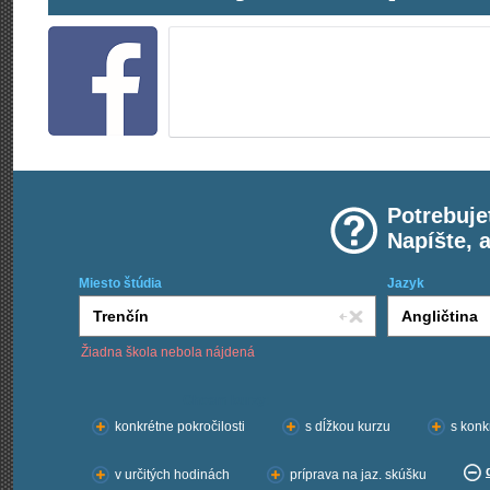
Potrebuje
Napíšte, 
Miesto štúdia
Jazyk
Žiadna škola nebola nájdená
Chcem kurzy:
konkrétne pokročilosti
s dĺžkou kurzu
s konk
v určitých hodinách
príprava na jaz. skúšku