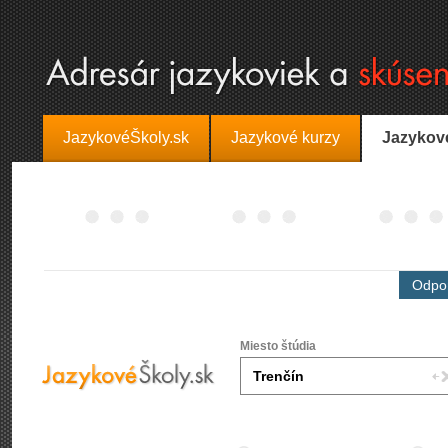
JazykovéŠkoly.sk
Jazykové kurzy
Jazykov
Odpor
Miesto štúdia