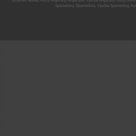
Jazykové skúšky
,
Kurzy angličtiny
,
Angličtina
,
Výučba angličtiny
,
Kurzy nemč
španielčiny
,
Španielčina
,
Výučba španielčiny
,
Kur