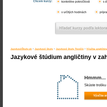
Chcem kurzy:
konkrétne pokročilosti
s d
v určitých hodinách
prípr
JazykovéŠkoly.sk
>
Jazykové školy
>
Jazykové školy Trenčín
>
Výučba angličtin
Jazykové štúdium angličtiny v zah
Hmmm... 
Skúste trošku 
Výučba an