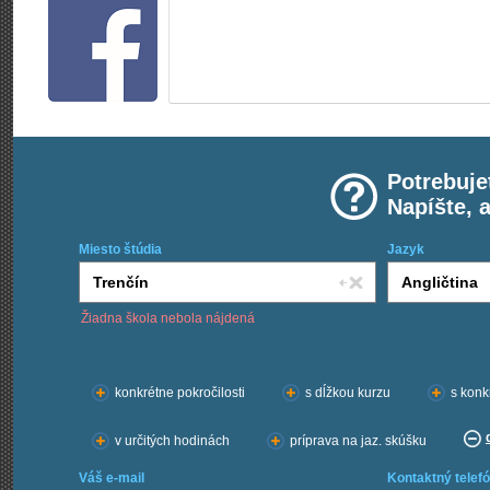
Potrebuje
Napíšte, 
Miesto štúdia
Jazyk
Žiadna škola nebola nájdená
Chcem kurzy:
konkrétne pokročilosti
s dĺžkou kurzu
s konk
v určitých hodinách
príprava na jaz. skúšku
Váš e-mail
Kontaktný telefó