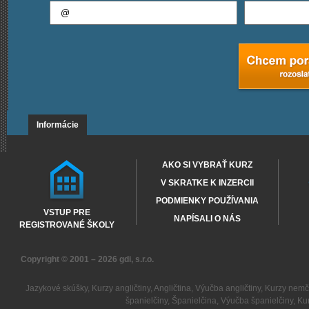
Informácie
AKO SI VYBRAŤ KURZ
V SKRATKE K INZERCII
PODMIENKY POUŽÍVANIA
VSTUP PRE
NAPÍSALI O NÁS
REGISTROVANÉ ŠKOLY
Copyright © 2001 – 2026
gdi, s.r.o.
Jazykové skúšky
,
Kurzy angličtiny
,
Angličtina
,
Výučba angličtiny
,
Kurzy nemč
španielčiny
,
Španielčina
,
Výučba španielčiny
,
Kur