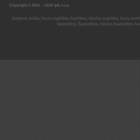
Copyright © 2001 – 2026
gdi, s.r.o.
Jazykové skúšky
,
Kurzy angličtiny
,
Angličtina
,
Výučba angličtiny
,
Kurzy nemč
španielčiny
,
Španielčina
,
Výučba španielčiny
,
Kur