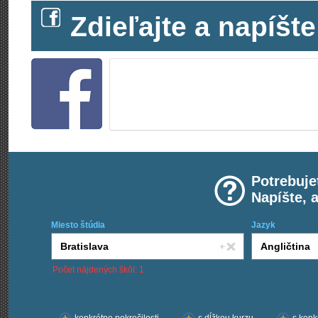
Zdieľajte a napíš
Potrebuje
Napíšte, 
Miesto štúdia
Jazyk
Počet nájdených škôl: 1
Chcem kurzy: