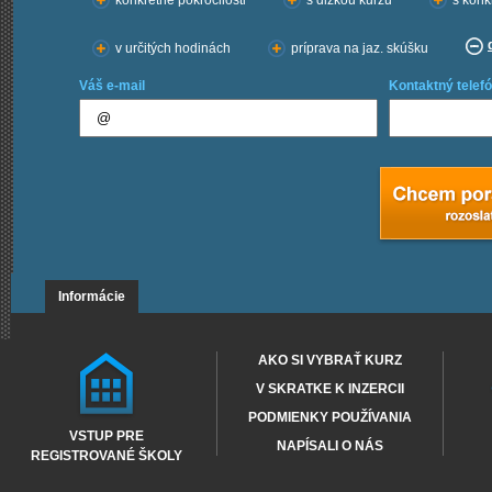
konkrétne pokročilosti
s dĺžkou kurzu
s konk
v určitých hodinách
príprava na jaz. skúšku
Váš e-mail
Kontaktný telefó
Informácie
AKO SI VYBRAŤ KURZ
V SKRATKE K INZERCII
PODMIENKY POUŽÍVANIA
VSTUP PRE
NAPÍSALI O NÁS
REGISTROVANÉ ŠKOLY