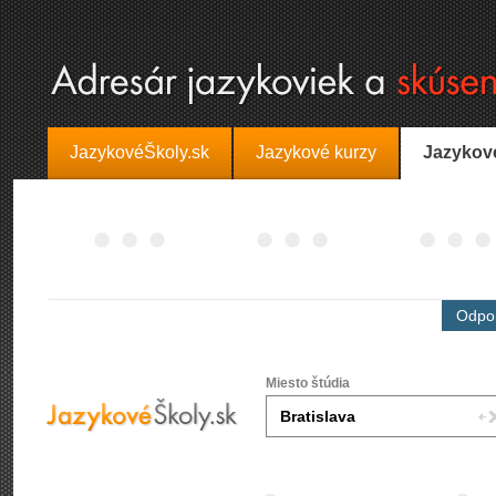
JazykovéŠkoly.sk
Jazykové kurzy
Jazykov
Odpor
Miesto štúdia