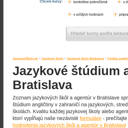
Chcem kurzy:
konkrétne pokročilosti
s d
v určitých hodinách
prípr
JazykovéŠkoly.sk
>
Jazykové školy
>
Jazykové školy Bratislava
>
Výučba angličt
Jazykové štúdium an
Bratislava
Zoznam jazykových škôl a agentúr v Bratislave spr
štúdium angličtiny v zahraničí na jazykových, stre
školách. Kvalitu každej jazykovej školy alebo agentú
ktorí vypĺňajú naše nezávislé
formuláre
- prečítajte
hodnotenia jazykových škôl a agentúr v Bratislave