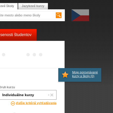
ové školy
Jazykové kurzy
senosti študentov
Moje porovnávané
kurzy a školy
(0)
Druh kurzu
ďalšie kritériá vyhľadávania