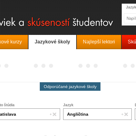
Jazyk
kové kurzy
Jazykové školy
Najlepší lektori
Skú
Odporúčané jazykové školy
to štúdia
Jazyk