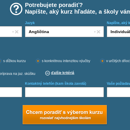
Potrebujete poradiť?
Napíšte, aký kurz hľadáte, a školy vá
Jazyk
Napíšte, aký 
s dĺžkou kurzu
s konkrétnou intenzitou výučby
v určitých dňo
ďalšie kritériá
príprava na jaz. skúšku
Kontaktný telefón (kam škola zavolá)
Vaše požiadav