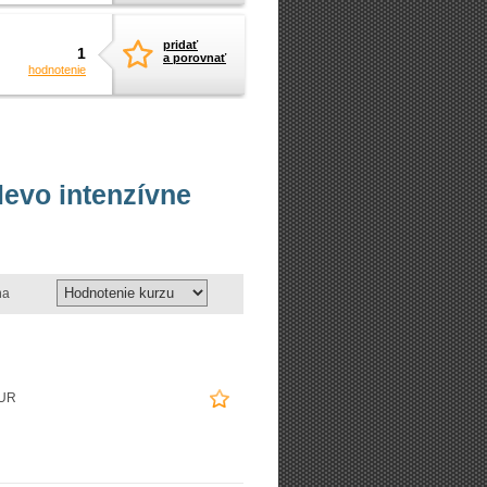
pridať
1
a porovnať
hodnotenie
levo intenzívne
na
EUR