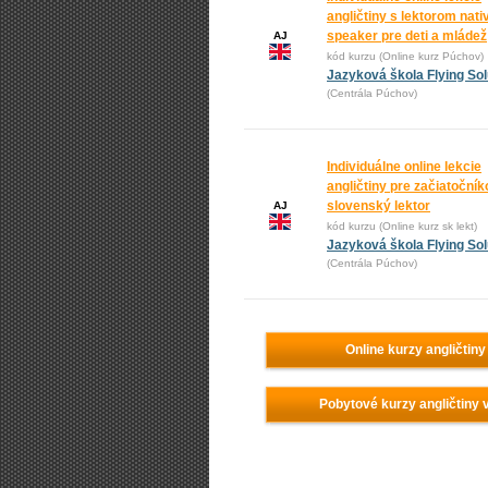
angličtiny s lektorom nati
speaker pre deti a mládež
AJ
kód kurzu (Online kurz Púchov)
Jazyková škola Flying Sol
(Centrála Púchov)
Individuálne online lekcie
angličtiny pre začiatočník
slovenský lektor
AJ
kód kurzu (Online kurz sk lekt)
Jazyková škola Flying Sol
(Centrála Púchov)
Online kurzy angličtiny
Pobytové kurzy angličtiny 