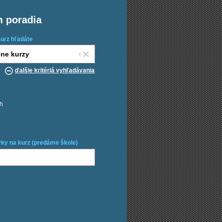
m poradia
kurz hľadáte
ďalšie kritériá vyhľadávania
ch
ky na kurz (predáme škole)