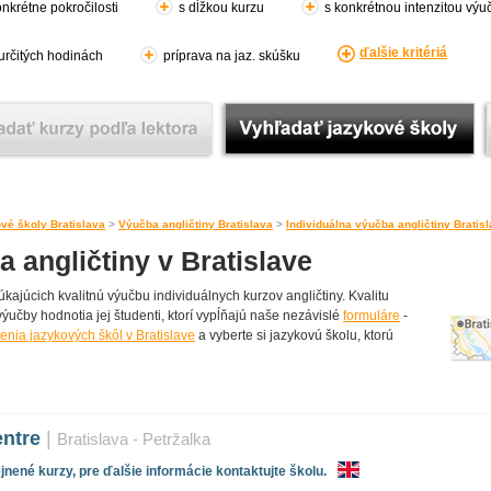
nkrétne pokročilosti
s dĺžkou kurzu
s konkrétnou intenzitou výu
ďalšie kritériá
 určitých hodinách
príprava na jaz. skúšku
vé školy Bratislava
>
Výučba angličtiny Bratislava
>
Individuálna výučba angličtiny Bratis
a angličtiny v Bratislave
ajúcich kvalitnú výučbu individuálnych kurzov angličtiny. Kvalitu
výučby hodnotia jej študenti, ktorí vypĺňajú naše nezávislé
formuláre
-
enia jazykových škôl v Bratislave
a vyberte si jazykovú školu, ktorú
entre
|
Bratislava - Petržalka
nené kurzy, pre ďalšie informácie kontaktujte školu.