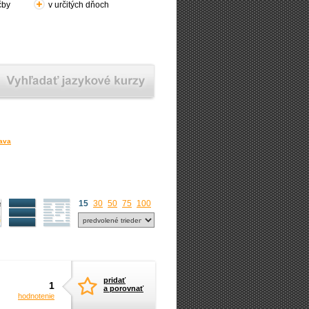
čby
v určitých dňoch
lava
15
30
50
75
100
pridať
1
a porovnať
hodnotenie