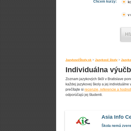
Chcem kurzy:
ko
v
JazykovéŠkoly.sk
>
Jazykové školy
>
Jazyko
Individuálna výučb
Zoznam jazykových škôl v Bratislave ponúk
každej jazykovej školy a jej individuálne 
prečítajte si
recenzie, referencie a hodnot
odporúčajú jej študenti.
Asia Info C
Škola nemá zverej