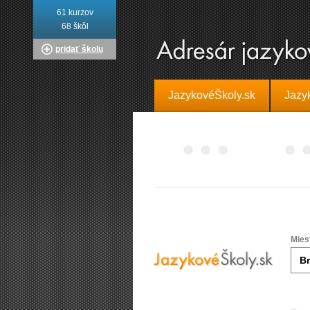
61 kurzov
68 škôl
pridať školu
JazykovéŠkoly.sk
Jazy
Mies