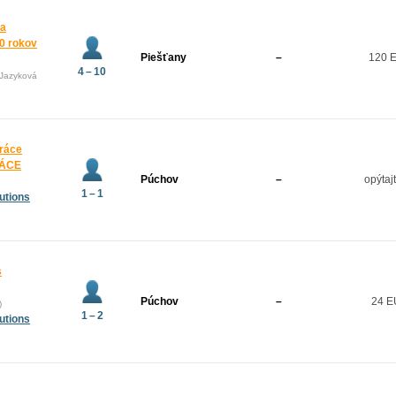
 a
10 rokov
Piešťany
–
120 
4 – 10
(Jazyková
práce
RÁCE
Púchov
–
opýtaj
1 – 1
utions
s
Púchov
–
24 
)
1 – 2
utions