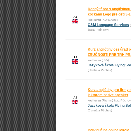
Denný tábor s angličtinou
kockami Lego pre deti 3-
AJ
kód kurzu (KURZ-008)
C&M Language Services
škola Piešťany)
Kurz angličtiny cez úrad 
ZRUČNOSTI PRE TRH P
AJ
kód kurzu (555)
Jazyková škola Flying Sol
(Centrála Púchov)
Kurz angličtiny pre firmy 
lektorom native speaker
AJ
kód kurzu (Firemný kurz Púchov
Jazyková škola Flying Sol
(Centrála Púchov)
Individuálne online lekcie