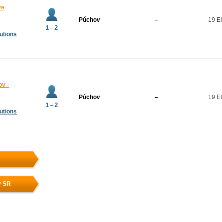
ve
Púchov
–
19 
1 – 2
utions
ov -
Púchov
–
19 
1 – 2
utions
v SR