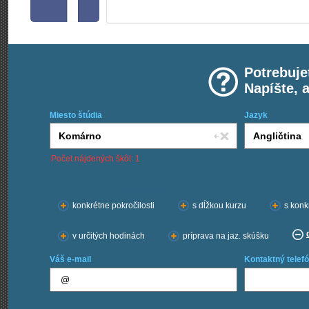
Potrebuje
Napíšte, 
Miesto štúdia
Jazyk
Počet nájdených škôl: 1
Chcem kurzy:
konkrétne pokročilosti
s dĺžkou kurzu
s konk
v určitých hodinách
príprava na jaz. skúšku
Váš e-mail
Kontaktný telefó