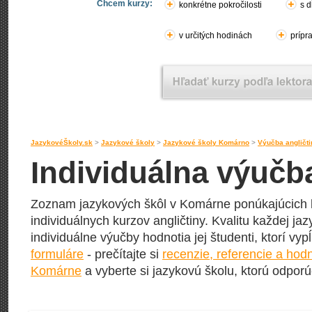
Chcem kurzy:
konkrétne pokročilosti
s d
v určitých hodinách
prípr
JazykovéŠkoly.sk
>
Jazykové školy
>
Jazykové školy Komárno
>
Výučba angličt
Individuálna výučb
Zoznam jazykových škôl v Komárne ponúkajúcich 
individuálnych kurzov angličtiny. Kvalitu každej jaz
individuálne výučby hodnotia jej študenti, ktorí vy
formuláre
- prečítajte si
recenzie, referencie a hod
Komárne
a vyberte si jazykovú školu, ktorú odporúč