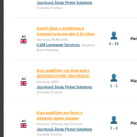
Jazyková škola Flying Solutions
(Centrála Púchov)
Denný tábor s angličtinou a
kockami Lego pre deti 3-10 rokov
AJ
Pie
kód kurzu (KURZ-008)
4 – 10
C&M Language Services
(Jazyková
škola Piešťany)
Kurz angličtiny cez úrad práce
ZRUČNOSTI PRE TRH PRÁCE
AJ
Pú
kód kurzu (555)
1 – 1
Jazyková škola Flying Solutions
(Centrála Púchov)
Kurz angličtiny pre firmy s
lektorom native speaker
AJ
Pú
kód kurzu (Firemný kurz Púchov)
1 – 2
Jazyková škola Flying Solutions
(Centrála Púchov)