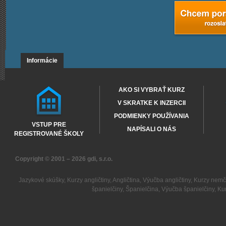
Informácie
AKO SI VYBRAŤ KURZ
V SKRATKE K INZERCII
PODMIENKY POUŽÍVANIA
VSTUP PRE
NAPÍSALI O NÁS
REGISTROVANÉ ŠKOLY
Copyright © 2001 – 2026
gdi, s.r.o.
Jazykové skúšky
,
Kurzy angličtiny
,
Angličtina
,
Výučba angličtiny
,
Kurzy nemč
španielčiny
,
Španielčina
,
Výučba španielčiny
,
Kur