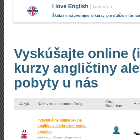
I love English
|
Komárno
Škola nemá zverejnené kurzy, pre ďalšie informác
Vyskúšajte online (
kurzy angličtiny al
pobyty u nás
Poč.
Jazyk
Názov kurzu a meno školy
Mes
študentov
Individuálne online lekcie
angličtiny s lektorom native
speaker
AJ
Pú
kód kurzu (Zoom - skype kurz)
–