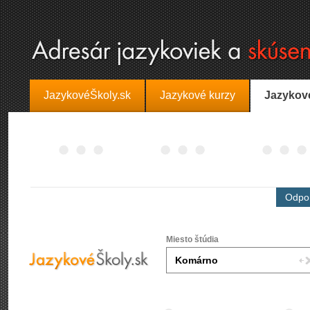
JazykovéŠkoly.sk
Jazykové kurzy
Jazykov
Odpor
Miesto štúdia