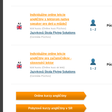
Individuálne online lekcie
angličtiny s lektorom native
speaker pre deti a mládež
AJ
Pú
kód kurzu (Online kurz Púchov)
1 – 2
Jazyková škola Flying Solutions
(Centrála Púchov)
Individuálne online lekcie
angličtiny pre začiatočníkov -
slovenský lektor
AJ
Pú
kód kurzu (Online kurz sk lekt)
1 – 2
Jazyková škola Flying Solutions
(Centrála Púchov)
Online kurzy angličtiny
Pobytové kurzy angličtiny v SR