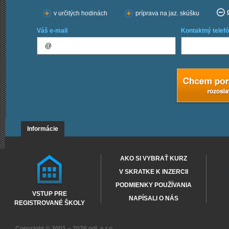
v určitých hodinách
príprava na jaz. skúšku
Váš e-mail
Kontaktný telefó
Informácie
AKO SI VYBRAŤ KURZ
V SKRATKE K INZERCII
PODMIENKY POUŽÍVANIA
VSTUP PRE
NAPÍSALI O NÁS
REGISTROVANÉ ŠKOLY
Copyright © 2001 – 2026
gdi, s.r.o.