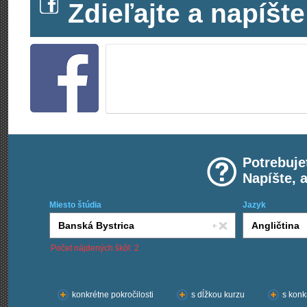
Zdieľajte a napíš
Potrebuje
Napíšte, 
Miesto štúdia
Jazyk
Počet nájdených škôl: 2
Chcem kurzy:
konkrétne pokročilosti
s dĺžkou kurzu
s konk