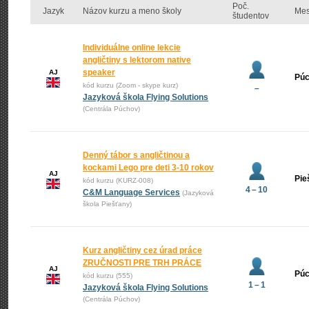
Poč.
Jazyk
Názov kurzu a meno školy
Mes
študentov
Individuálne online lekcie
angličtiny s lektorom native
speaker
AJ
Pú
kód kurzu (Zoom - skype kurz)
–
Jazyková škola Flying Solutions
(Centrála Púchov)
Denný tábor s angličtinou a
kockami Lego pre deti 3-10 rokov
AJ
Pie
kód kurzu (KURZ-008)
4 – 10
C&M Language Services
(Jazyková
škola Piešťany)
Kurz angličtiny cez úrad práce
ZRUČNOSTI PRE TRH PRÁCE
AJ
Pú
kód kurzu (555)
1 – 1
Jazyková škola Flying Solutions
(Centrála Púchov)