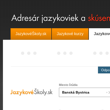
JazykovéŠkoly.sk
Jazykové kurzy
Jazykov
Odpor
Miesto štúdia