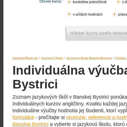
Chcem kurzy:
konkrétne pokročilosti
s d
v určitých hodinách
prípr
JazykovéŠkoly.sk
>
Jazykové školy
>
Jazykové školy Banská Bystrica
>
Výučba 
Individuálna výučba
Bystrici
Zoznam jazykových škôl v Banskej Bystrici ponúka
individuálnych kurzov angličtiny. Kvalitu každej jaz
individuálne výučby hodnotia jej študenti, ktorí vy
formuláre
- prečítajte si
recenzie, referencie a hod
Banskej Bystrici
a vyberte si jazykovú školu, ktorú 