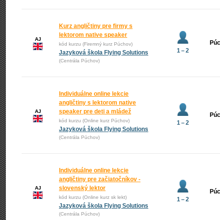
Kurz angličtiny pre firmy s
lektorom native speaker
AJ
Pú
kód kurzu (Firemný kurz Púchov)
1 – 2
Jazyková škola Flying Solutions
(Centrála Púchov)
Individuálne online lekcie
angličtiny s lektorom native
speaker pre deti a mládež
AJ
Pú
kód kurzu (Online kurz Púchov)
1 – 2
Jazyková škola Flying Solutions
(Centrála Púchov)
Individuálne online lekcie
angličtiny pre začiatočníkov -
slovenský lektor
AJ
Pú
kód kurzu (Online kurz sk lekt)
1 – 2
Jazyková škola Flying Solutions
(Centrála Púchov)