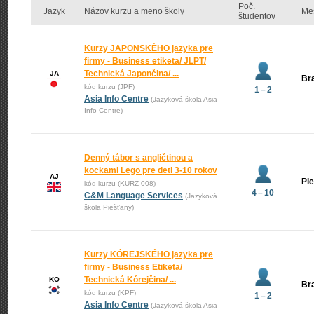
Poč.
Jazyk
Názov kurzu a meno školy
Me
študentov
Kurzy JAPONSKÉHO jazyka pre
firmy - Business etiketa/ JLPT/
Technická Japončina/ ...
JA
Bra
kód kurzu (JPF)
1 – 2
Asia Info Centre
(Jazyková škola Asia
Info Centre)
Denný tábor s angličtinou a
kockami Lego pre deti 3-10 rokov
AJ
Pi
kód kurzu (KURZ-008)
4 – 10
C&M Language Services
(Jazyková
škola Piešťany)
Kurzy KÓREJSKÉHO jazyka pre
firmy - Business Etiketa/
Technická Kórejčina/ ...
KO
Bra
kód kurzu (KPF)
1 – 2
Asia Info Centre
(Jazyková škola Asia