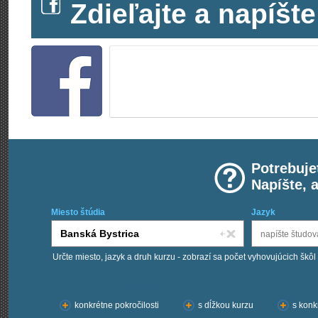
Zdieľajte a napíš
Potrebuje
Napíšte, 
Miesto štúdia
Jazyk
Určte miesto, jazyk a druh kurzu - zobrazí sa počet vyhovujúcich škôl
Chcem kurzy:
konkrétne pokročilosti
s dĺžkou kurzu
s konk