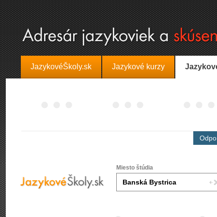
JazykovéŠkoly.sk
Jazykové kurzy
Jazykov
Odpor
Miesto štúdia