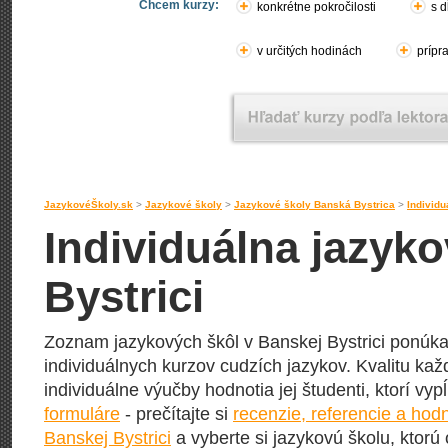
Chcem kurzy:
konkrétne pokročilosti
s d
v určitých hodinách
prípr
JazykovéŠkoly.sk
>
Jazykové školy
>
Jazykové školy Banská Bystrica
>
Individ
Individuálna jazyk
Bystrici
Zoznam jazykových škôl v Banskej Bystrici ponúka
individuálnych kurzov cudzích jazykov. Kvalitu každ
individuálne výučby hodnotia jej študenti, ktorí vy
formuláre
- prečítajte si
recenzie, referencie a hod
Banskej Bystrici
a vyberte si jazykovú školu, ktorú 