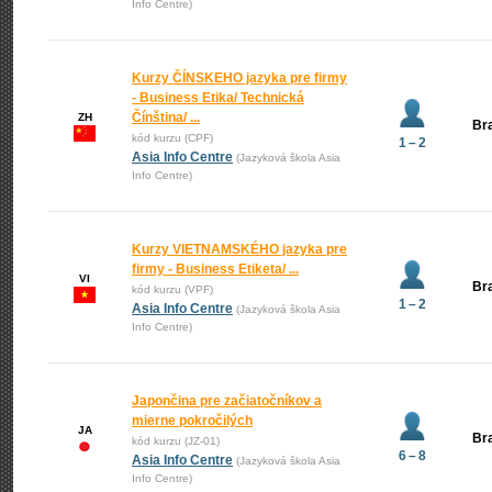
Info Centre)
Kurzy ČÍNSKEHO jazyka pre firmy
- Business Etika/ Technická
Čínština/ ...
ZH
Bra
kód kurzu (CPF)
1 – 2
Asia Info Centre
(Jazyková škola Asia
Info Centre)
Kurzy VIETNAMSKÉHO jazyka pre
firmy - Business Etiketa/ ...
VI
Bra
kód kurzu (VPF)
1 – 2
Asia Info Centre
(Jazyková škola Asia
Info Centre)
Japončina pre začiatočníkov a
mierne pokročilých
JA
Bra
kód kurzu (JZ-01)
6 – 8
Asia Info Centre
(Jazyková škola Asia
Info Centre)