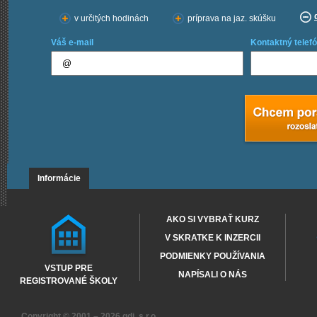
v určitých hodinách
príprava na jaz. skúšku
Váš e-mail
Kontaktný telefó
Informácie
AKO SI VYBRAŤ KURZ
V SKRATKE K INZERCII
PODMIENKY POUŽÍVANIA
VSTUP PRE
NAPÍSALI O NÁS
REGISTROVANÉ ŠKOLY
Copyright © 2001 – 2026
gdi, s.r.o.