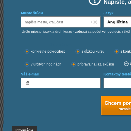
Napíšte, 
Miesto štúdia
Jazyk
Určte miesto, jazyk a druh kurzu - zobrazí sa počet vyhovujúcich škôl
Chcem kurzy:
konkrétne pokročilosti
s dĺžkou kurzu
s konk
v určitých hodinách
príprava na jaz. skúšku
Váš e-mail
Kontaktný telefó
Informácie