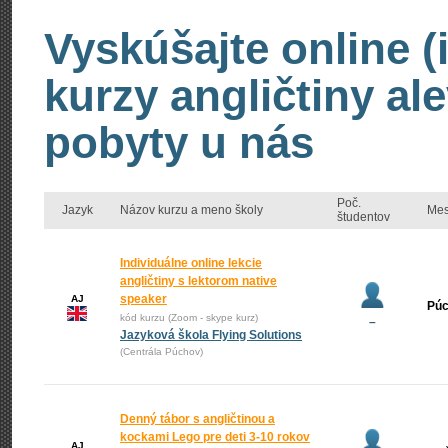
Vyskúšajte online (
kurzy angličtiny al
pobyty u nás
Poč.
Jazyk
Názov kurzu a meno školy
Mes
študentov
Individuálne online lekcie
angličtiny s lektorom native
speaker
AJ
Pú
kód kurzu (Zoom - skype kurz)
–
Jazyková škola Flying Solutions
(Centrála Púchov)
Denný tábor s angličtinou a
kockami Lego pre deti 3-10 rokov
AJ