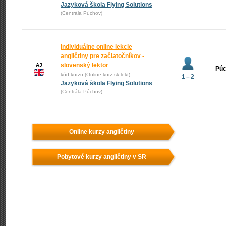
Jazyková škola Flying Solutions
(Centrála Púchov)
Individuálne online lekcie
angličtiny pre začiatočníkov -
slovenský lektor
AJ
Pú
kód kurzu (Online kurz sk lekt)
1 – 2
Jazyková škola Flying Solutions
(Centrála Púchov)
Online kurzy angličtiny
Pobytové kurzy angličtiny v SR