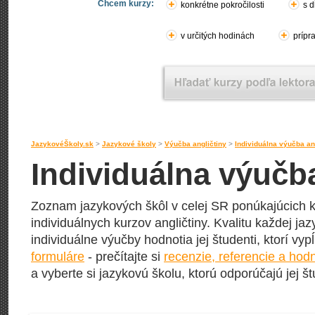
Chcem kurzy:
konkrétne pokročilosti
s d
v určitých hodinách
prípr
JazykovéŠkoly.sk
>
Jazykové školy
>
Výučba angličtiny
>
Individuálna výučba an
Individuálna výučba
Zoznam jazykových škôl v celej SR ponúkajúcich k
individuálnych kurzov angličtiny. Kvalitu každej jaz
individuálne výučby hodnotia jej študenti, ktorí vy
formuláre
- prečítajte si
recenzie, referencie a hod
a vyberte si jazykovú školu, ktorú odporúčajú jej št