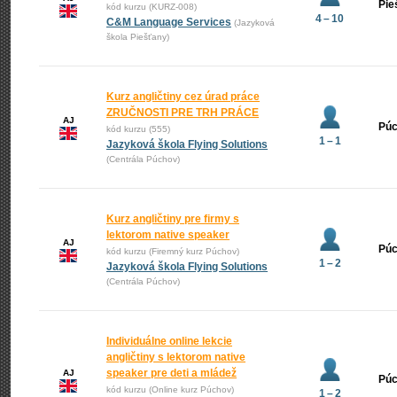
Pie
kód kurzu (KURZ-008)
4 – 10
C&M Language Services
(Jazyková
škola Piešťany)
Kurz angličtiny cez úrad práce
ZRUČNOSTI PRE TRH PRÁCE
AJ
Pú
kód kurzu (555)
1 – 1
Jazyková škola Flying Solutions
(Centrála Púchov)
Kurz angličtiny pre firmy s
lektorom native speaker
AJ
Pú
kód kurzu (Firemný kurz Púchov)
1 – 2
Jazyková škola Flying Solutions
(Centrála Púchov)
Individuálne online lekcie
angličtiny s lektorom native
speaker pre deti a mládež
AJ
Pú
kód kurzu (Online kurz Púchov)
1 – 2