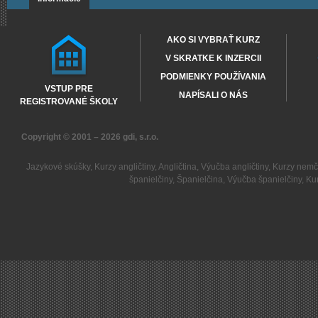
AKO SI VYBRAŤ KURZ
V SKRATKE K INZERCII
PODMIENKY POUŽÍVANIA
VSTUP PRE
NAPÍSALI O NÁS
REGISTROVANÉ ŠKOLY
Copyright © 2001 – 2026
gdi, s.r.o.
Jazykové skúšky
,
Kurzy angličtiny
,
Angličtina
,
Výučba angličtiny
,
Kurzy nemč
španielčiny
,
Španielčina
,
Výučba španielčiny
,
Kur