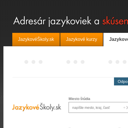
JazykovéŠkoly.sk
Jazykové kurzy
Jazykov
Odpor
Miesto štúdia