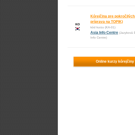
Kórejčina pre pokročilých 
príprava na TOPIK)
KO
kód kurzu (KA-01)
Asia Info Centre
(Jazyková š
Info Centre)
Online kurzy kórejčiny