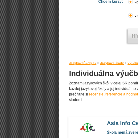
Chcem kurzy:
ko
v
JazykovéŠkoly.sk
>
Jazykové školy
>
Výučba
Individuálna výučb
Zoznam jazykových škôl v celej SR ponúka
každej jazykovej školy a jej individuálne 
prečítajte si
recenzie, referencie a hodno
študenti.
Asia Info C
Škola nemá zverej