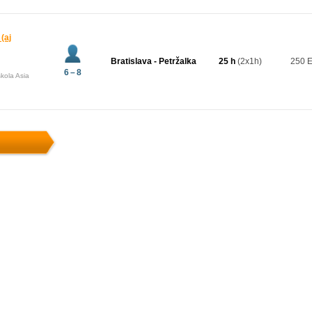
(aj
Bratislava - Petržalka
25 h
(2x1h)
250 
6 – 8
kola Asia