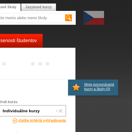
ové školy
Jazykové kurzy
senosti študentov
Moje porovnávané
kurzy a školy
(0)
Druh kurzu
ďalšie kritériá vyhľadávania