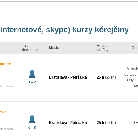
(internetové, skype) kurzy kórejčiny
Poč.
Rozsah
Mesto
Ce
študentov
výučby
ka pre
V závis
od typu 
Bratislava - Petržalka
25 h
(2x1h)
Opýtaj
1 – 2
nás
kola Asia
ov a
Bratislava - Petržalka
25 h
(2x1h)
250 
6 – 8
kola Asia