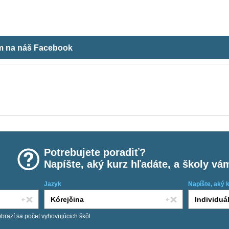
ám na náš Facebook
Potrebujete poradiť?
Napíšte, aký kurz hľadáte, a školy vá
Jazyk
Napíšte, aký 
obrazí sa počet vyhovujúcich škôl