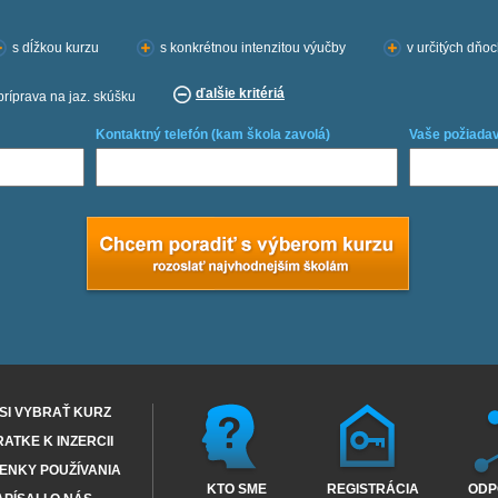
s dĺžkou kurzu
s konkrétnou intenzitou výučby
v určitých dňo
ďalšie kritériá
príprava na jaz. skúšku
Kontaktný telefón (kam škola zavolá)
Vaše požiadav
SI VYBRAŤ KURZ
RATKE K INZERCII
ENKY POUŽÍVANIA
KTO SME
REGISTRÁCIA
ODP