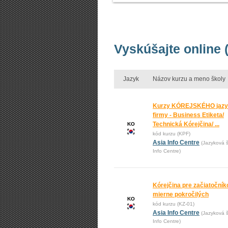
Vyskúšajte online 
Jazyk
Názov kurzu a meno školy
Kurzy KÓREJSKÉHO jazy
firmy - Business Etiketa/
Technická Kórejčina/ ...
KO
kód kurzu (KPF)
Asia Info Centre
(Jazyková š
Info Centre)
Kórejčina pre začiatočník
mierne pokročilých
KO
kód kurzu (KZ-01)
Asia Info Centre
(Jazyková š
Info Centre)