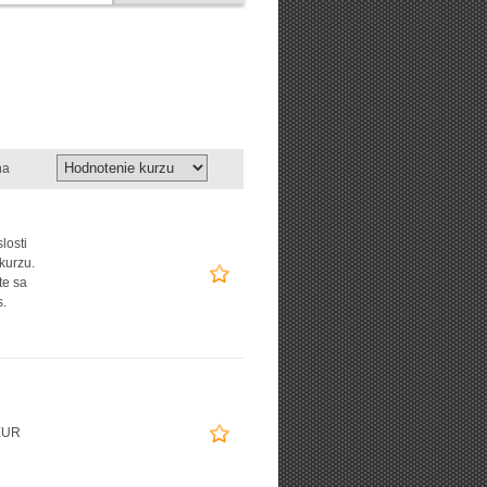
na
losti
kurzu.
te sa
.
EUR