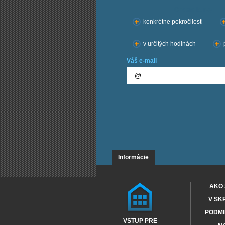
Chcem kurzy:
konkrétne pokročilosti
v určitých hodinách
Váš e-mail
Informácie
AKO 
V SK
PODMI
VSTUP PRE