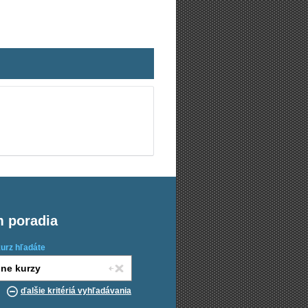
m poradia
kurz hľadáte
ďalšie kritériá vyhľadávania