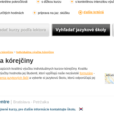
nkrétne pokročilosti
s dĺžkou kurzu
s konkrétnou intenzitou výu
ďalšie kritériá
 určitých hodinách
príprava na jaz. skúšku
 kórejčiny
>
Individuálna výučba kórejčiny
a kórejčiny
júcich kvalitnú výučbu individuálnych kurzov kórejčiny. Kvalitu
výučby hodnotia jej študenti, ktorí vypĺňajú naše nezávislé
formuláre
-
tenia jazykových škôl
a vyberte si jazykovú školu, ktorú odporúčajú jej
entre
|
Bratislava - Petržalka
nené kurzy, pre ďalšie informácie kontaktujte školu.