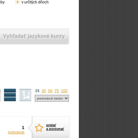
čby
v určitých dňoch
15
30
50
75
100
pridať
1
a porovnať
hodnotenie