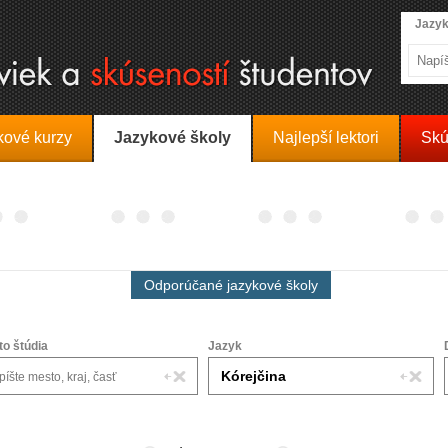
Jazyk
kové kurzy
Jazykové školy
Najlepší lektori
Skú
Odporúčané jazykové školy
to štúdia
Jazyk