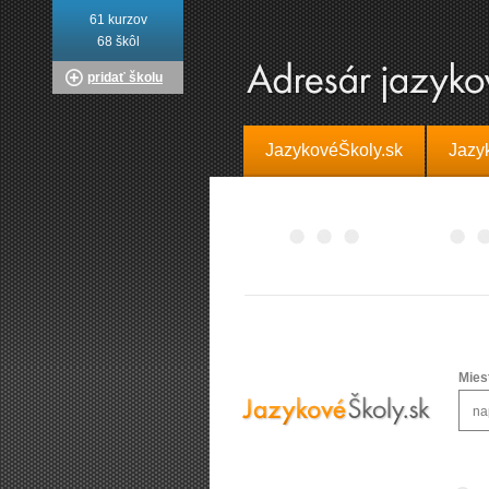
61 kurzov
68 škôl
pridať školu
JazykovéŠkoly.sk
Jazy
Mies