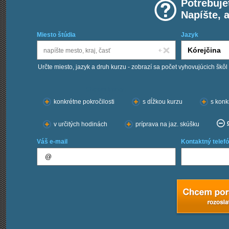
Potrebuje
Napíšte, 
Miesto štúdia
Jazyk
Určte miesto, jazyk a druh kurzu - zobrazí sa počet vyhovujúcich škôl
Chcem kurzy:
konkrétne pokročilosti
s dĺžkou kurzu
s konk
v určitých hodinách
príprava na jaz. skúšku
Váš e-mail
Kontaktný telefó