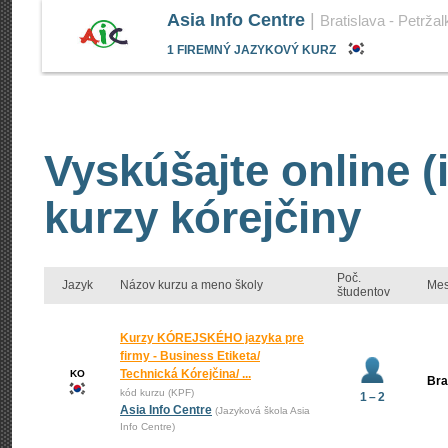
Asia Info Centre
|
Bratislava - Petržal
1 FIREMNÝ JAZYKOVÝ KURZ
Vyskúšajte online (
kurzy kórejčiny
Poč.
Jazyk
Názov kurzu a meno školy
Mes
študentov
Kurzy KÓREJSKÉHO jazyka pre
firmy - Business Etiketa/
Technická Kórejčina/ ...
KO
Bra
kód kurzu (KPF)
1 – 2
Asia Info Centre
(Jazyková škola Asia
Info Centre)