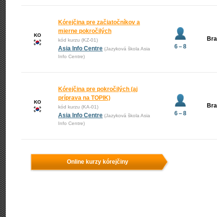
Kórejčina pre začiatočníkov a
mierne pokročilých
KO
Bra
kód kurzu (KZ-01)
6 – 8
Asia Info Centre
(Jazyková škola Asia
Info Centre)
Kórejčina pre pokročilých (aj
príprava na TOPIK)
KO
Bra
kód kurzu (KA-01)
6 – 8
Asia Info Centre
(Jazyková škola Asia
Info Centre)
Online kurzy kórejčiny