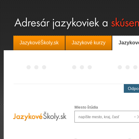
JazykovéŠkoly.sk
Jazykové kurzy
Jazykov
Odpor
Miesto štúdia