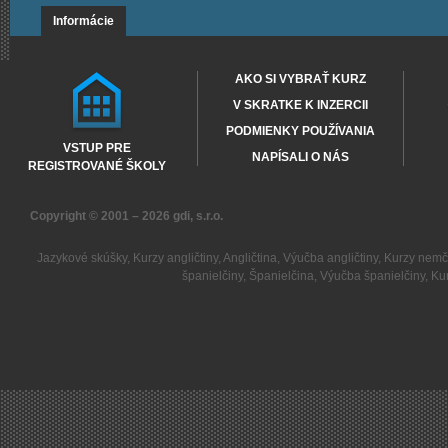
Informácie
AKO SI VYBRAŤ KURZ
V SKRATKE K INZERCII
PODMIENKY POUŽÍVANIA
VSTUP PRE
NAPÍSALI O NÁS
REGISTROVANÉ ŠKOLY
Copyright © 2001 – 2026
gdi, s.r.o.
Jazykové skúšky
,
Kurzy angličtiny
,
Angličtina
,
Výučba angličtiny
,
Kurzy nemč
španielčiny
,
Španielčina
,
Výučba španielčiny
,
Kur