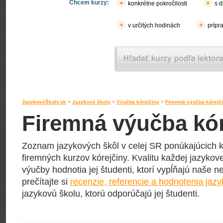
Chcem kurzy:
konkrétne pokročilosti
s d
v určitých hodinách
prípr
JazykovéŠkoly.sk
>
Jazykové školy
>
Výučba kórejčiny
>
Firemná výučba kórejč
Firemná výučba kór
Zoznam jazykových škôl v celej SR ponúkajúcich k
firemných kurzov kórejčiny. Kvalitu každej jazykove
výučby hodnotia jej študenti, ktorí vypĺňajú naše n
prečítajte si
recenzie, referencie a hodnotenia jaz
jazykovú školu, ktorú odporúčajú jej študenti.