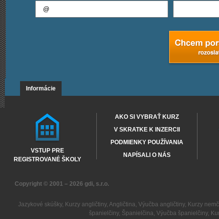
Informácie
AKO SI VYBRAŤ KURZ
V SKRATKE K INZERCII
PODMIENKY POUŽÍVANIA
VSTUP PRE
NAPÍSALI O NÁS
REGISTROVANÉ ŠKOLY
Copyright © 2001 – 2026
gdi, s.r.o.
Jazykové skúšky
,
Kurzy angličtiny
,
Angličtina
,
Výučba angličtiny
,
Kurzy nemč
španielčiny
,
Španielčina
,
Výučba španielčiny
,
Kur