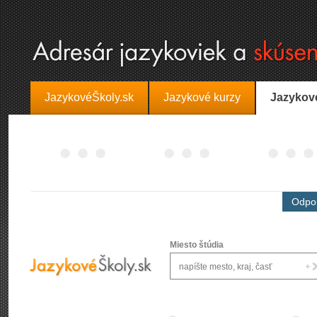
JazykovéŠkoly.sk
Jazykové kurzy
Jazykov
Odpor
Miesto štúdia