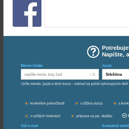
Potrebuje
Napíšte, 
Miesto štúdia
Jazyk
Určte miesto, jazyk a druh kurzu - zobrazí sa počet vyhovujúcich škôl
Chcem kurzy:
konkrétne pokročilosti
s dĺžkou kurzu
s konk
v určitých hodinách
príprava na jaz. skúšku
Váš e-mail
Kontaktný telefó