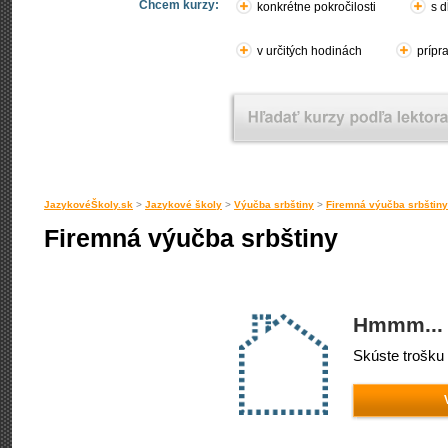
Chcem kurzy:
konkrétne pokročilosti
s d
v určitých hodinách
prípr
JazykovéŠkoly.sk
>
Jazykové školy
>
Výučba srbštiny
>
Firemná výučba srbštiny
Firemná výučba srbštiny
Hmmm... 
Skúste trošku 