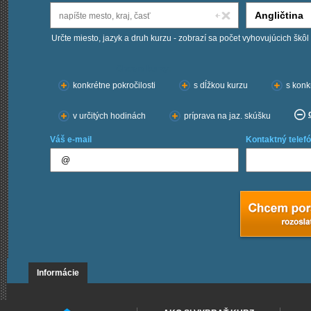
Určte miesto, jazyk a druh kurzu - zobrazí sa počet vyhovujúcich škôl
Chcem kurzy:
konkrétne pokročilosti
s dĺžkou kurzu
s konk
v určitých hodinách
príprava na jaz. skúšku
Váš e-mail
Kontaktný telefó
Informácie