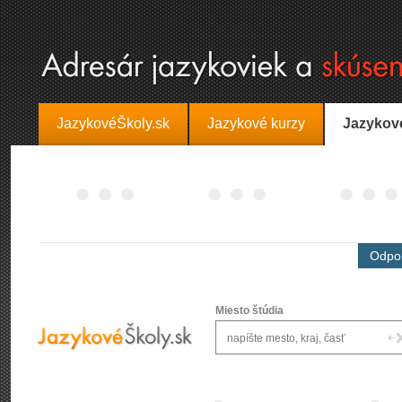
JazykovéŠkoly.sk
Jazykové kurzy
Jazykov
Odpor
Miesto štúdia