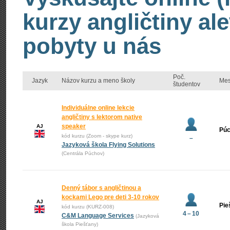
kurzy angličtiny al
pobyty u nás
Poč.
Jazyk
Názov kurzu a meno školy
Mes
študentov
Individuálne online lekcie
angličtiny s lektorom native
speaker
AJ
Pú
kód kurzu (Zoom - skype kurz)
–
Jazyková škola Flying Solutions
(Centrála Púchov)
Denný tábor s angličtinou a
kockami Lego pre deti 3-10 rokov
AJ
Pie
kód kurzu (KURZ-008)
4 – 10
C&M Language Services
(Jazyková
škola Piešťany)