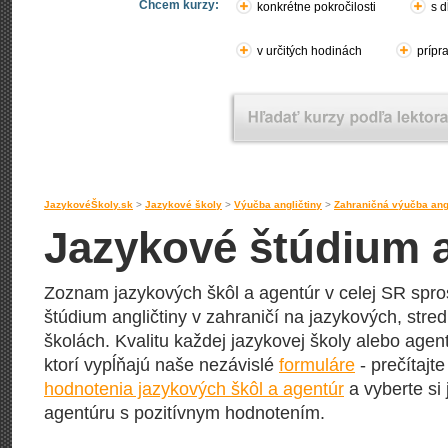
Chcem kurzy:
konkrétne pokročilosti
s d
v určitých hodinách
prípr
JazykovéŠkoly.sk
>
Jazykové školy
>
Výučba angličtiny
>
Zahraničná výučba angl
Jazykové štúdium an
Zoznam jazykových škôl a agentúr v celej SR spros
štúdium angličtiny v zahraničí na jazykových, stre
školách. Kvalitu každej jazykovej školy alebo agentú
ktorí vypĺňajú naše nezávislé
formuláre
- prečítajte
hodnotenia jazykových škôl a agentúr
a vyberte si
agentúru s pozitívnym hodnotením.