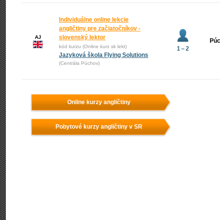
Individuálne online lekcie
angličtiny pre začiatočníkov -
slovenský lektor
AJ
Pú
kód kurzu (Online kurz sk lekt)
1 – 2
Jazyková škola Flying Solutions
(Centrála Púchov)
Online kurzy angličtiny
Pobytové kurzy angličtiny v SR