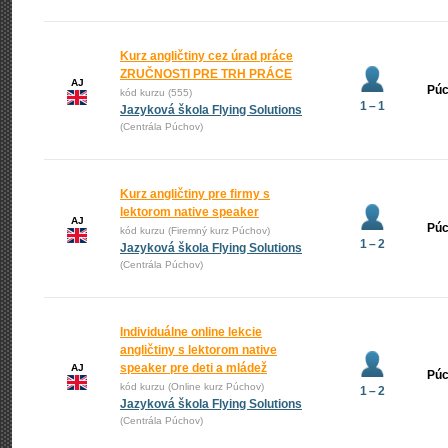
Kurz angličtiny cez úrad práce
ZRUČNOSTI PRE TRH PRÁCE
AJ
Pú
kód kurzu (555)
1 – 1
Jazyková škola Flying Solutions
(Centrála Púchov)
Kurz angličtiny pre firmy s
lektorom native speaker
AJ
Pú
kód kurzu (Firemný kurz Púchov)
1 – 2
Jazyková škola Flying Solutions
(Centrála Púchov)
Individuálne online lekcie
angličtiny s lektorom native
speaker pre deti a mládež
AJ
Pú
kód kurzu (Online kurz Púchov)
1 – 2
Jazyková škola Flying Solutions
(Centrála Púchov)