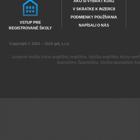
AKO SI VYBRAŤ KURZ
V SKRATKE K INZERCII
PODMIENKY POUŽÍVANIA
VSTUP PRE
NAPÍSALI O NÁS
REGISTROVANÉ ŠKOLY
Copyright © 2001 – 2026
gdi, s.r.o.
Jazykové skúšky
,
Kurzy angličtiny
,
Angličtina
,
Výučba angličtiny
,
Kurzy nemč
španielčiny
,
Španielčina
,
Výučba španielčiny
,
Kur