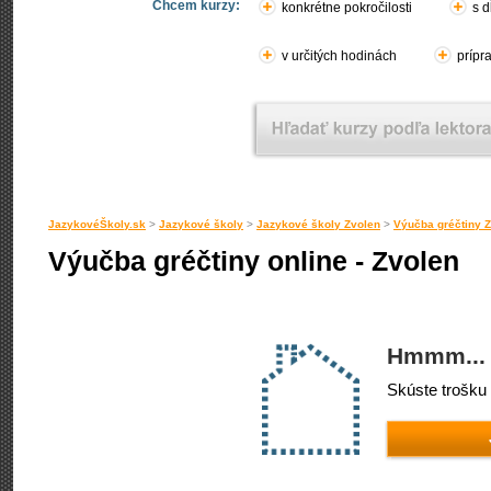
Chcem kurzy:
konkrétne pokročilosti
s d
v určitých hodinách
prípr
JazykovéŠkoly.sk
>
Jazykové školy
>
Jazykové školy Zvolen
>
Výučba gréčtiny 
Výučba gréčtiny online - Zvolen
Hmmm... 
Skúste trošku 