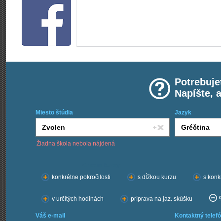
Potrebuje
Napíšte, 
Miesto štúdia
Jazyk
Žiadna škola nebola nájdená
Chcem kurzy:
konkrétne pokročilosti
s dĺžkou kurzu
s konk
v určitých hodinách
príprava na jaz. skúšku
Váš e-mail
Kontaktný telefó