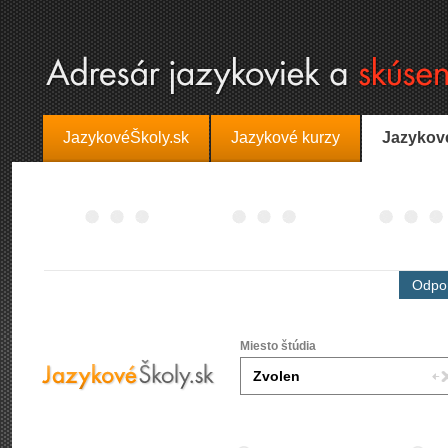
JazykovéŠkoly.sk
Jazykové kurzy
Jazykov
Odpor
Miesto štúdia