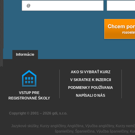
Informácie
AKO SI VYBRAŤ KURZ
V SKRATKE K INZERCII
PODMIENKY POUŽÍVANIA
VSTUP PRE
NAPÍSALI O NÁS
REGISTROVANÉ ŠKOLY
Copyright © 2001 – 2026
gdi, s.r.o.
Jazykové skúšky
,
Kurzy angličtiny
,
Angličtina
,
Výučba angličtiny
,
Kurzy nemč
španielčiny
,
Španielčina
,
Výučba španielčiny
,
Kur