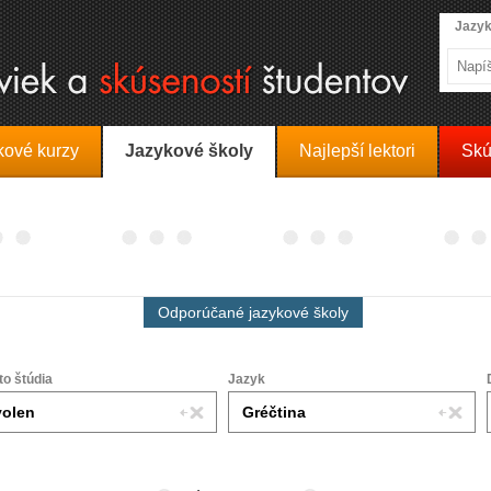
Jazyk
kové kurzy
Jazykové školy
Najlepší lektori
Skú
Odporúčané jazykové školy
to štúdia
Jazyk