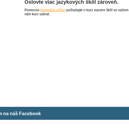
Oslovte viac jazykových škôl zároveň.
Pomocou
formulára nižšie
požiadajte o kurz viacero škôl vo vašom
vám kurz vybrat.
ám na náš Facebook