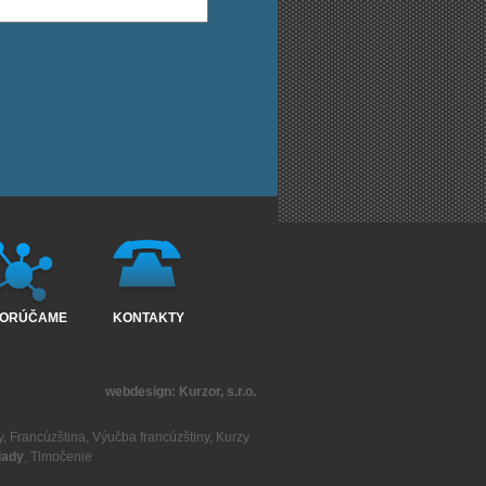
ORÚČAME
KONTAKTY
webdesign:
Kurzor, s.r.o.
y
,
Francúzština
,
Výučba francúzštiny
,
Kurzy
lady
,
Tlmočenie