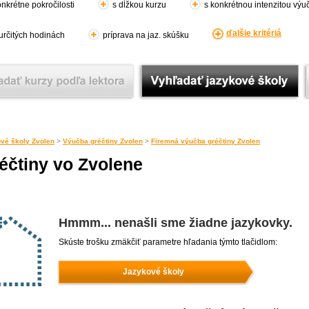
nkrétne pokročilosti
s dĺžkou kurzu
s konkrétnou intenzitou výu
ďalšie kritériá
 určitých hodinách
príprava na jaz. skúšku
vé školy Zvolen
>
Výučba gréčtiny Zvolen
>
Firemná výučba gréčtiny Zvolen
éčtiny vo Zvolene
Hmmm... nenašli sme žiadne jazykovky.
Skúste trošku zmäkčiť parametre hľadania týmto tlačidlom:
Jazykové školy