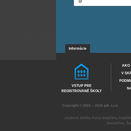
Informácie
AKO 
V SK
PODMI
VSTUP PRE
NA
REGISTROVANÉ ŠKOLY
Copyright © 2001 – 2026
gdi, s.r.o.
Jazykové skúšky
,
Kurzy angličtiny
,
Angličti
španielčiny
,
Šp