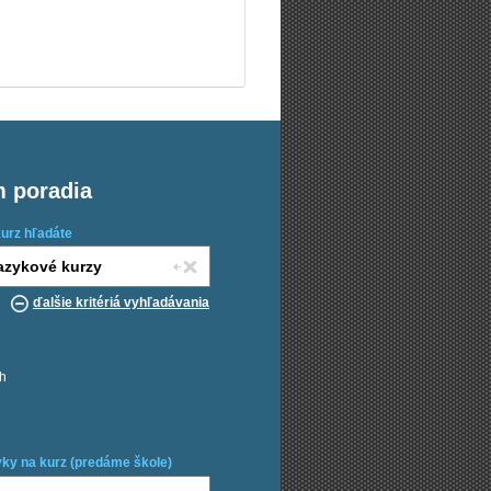
m poradia
kurz hľadáte
ďalšie kritériá vyhľadávania
ch
ky na kurz (predáme škole)