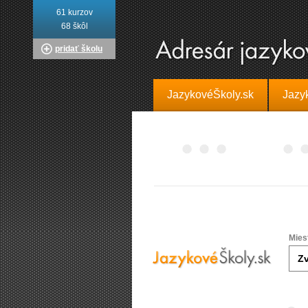
61 kurzov
68 škôl
pridať školu
JazykovéŠkoly.sk
Jazy
Mies