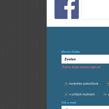
Miesto štúdia
Žiadna škola nebola nájdená
Chcem kurzy:
konkrétne pokročilosti
v určitých hodinách
Váš e-mail