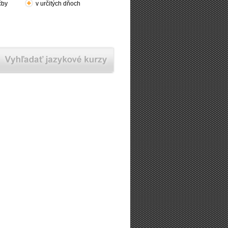
čby
v určitých dňoch