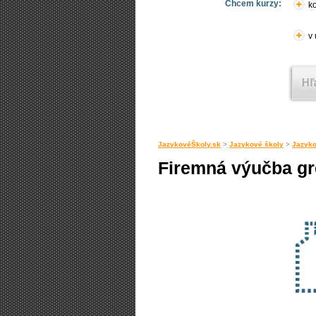
Chcem kurzy:
ko
v
JazykovéŠkoly.sk
>
Jazykové školy
>
Jazyko
Firemná výučba gr