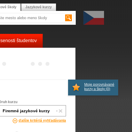
ové školy
Jazykové kurzy
senosti študentov
Moje porovnávané
kurzy a školy
(0)
Druh kurzu
ďalšie kritériá vyhľadávania