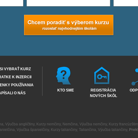
SI VYBRAŤ KURZ
RATKE K INZERCII
ENKY POUŽÍVANIA
KTO SME
REGISTRÁCIA
ODP
PÍSALI O NÁS
NOVÝCH ŠKÔL
na
,
Výučba angličtiny
,
Kurzy nemčiny
,
Nemčina
,
Výučba nemčiny
,
Kurzy francúzštin
anielčina
,
Výučba španielčiny
,
Kurzy taliančiny
,
Taliančina
,
Výučba taliančiny
,
Prek