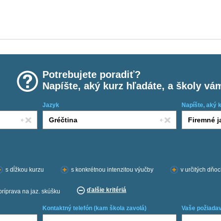
Potrebujete poradiť?
Napíšte, aký kurz hľadáte, a školy vá
Jazyk
Napíšte, aký 
s dĺžkou kurzu
s konkrétnou intenzitou výučby
v určitých dňo
ďalšie kritériá
príprava na jaz. skúšku
Kontaktný telefón (kam škola zavolá)
Vaše požiadav