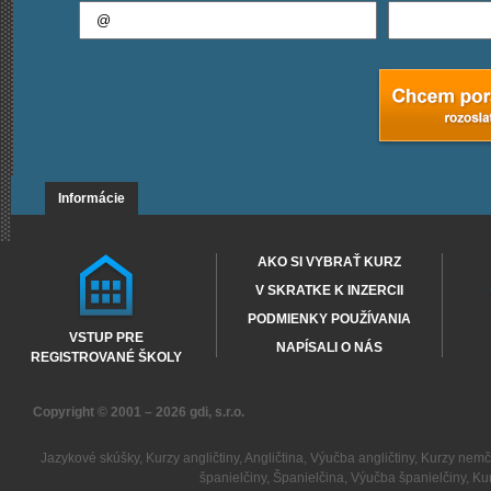
Informácie
AKO SI VYBRAŤ KURZ
V SKRATKE K INZERCII
PODMIENKY POUŽÍVANIA
VSTUP PRE
NAPÍSALI O NÁS
REGISTROVANÉ ŠKOLY
Copyright © 2001 – 2026
gdi, s.r.o.
Jazykové skúšky
,
Kurzy angličtiny
,
Angličtina
,
Výučba angličtiny
,
Kurzy nemč
španielčiny
,
Španielčina
,
Výučba španielčiny
,
Kur