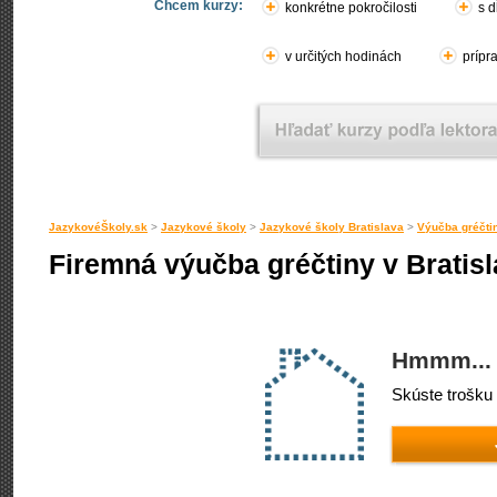
Chcem kurzy:
konkrétne pokročilosti
s d
v určitých hodinách
prípr
JazykovéŠkoly.sk
>
Jazykové školy
>
Jazykové školy Bratislava
>
Výučba gréčtin
Firemná výučba gréčtiny v Bratis
Hmmm... 
Skúste trošku 