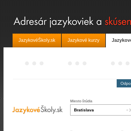
JazykovéŠkoly.sk
Jazykové kurzy
Jazykov
Odpor
Miesto štúdia