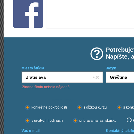
Potrebuje
Napíšte, 
Miesto štúdia
Jazyk
Žiadna škola nebola nájdená
Chcem kurzy:
konkrétne pokročilosti
s dĺžkou kurzu
s konk
v určitých hodinách
príprava na jaz. skúšku
Váš e-mail
Kontaktný telefó