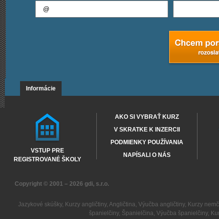
Informácie
AKO SI VYBRAŤ KURZ
V SKRATKE K INZERCII
PODMIENKY POUŽÍVANIA
VSTUP PRE
NAPÍSALI O NÁS
REGISTROVANÉ ŠKOLY
Copyright © 2001 – 2026
gdi, s.r.o.
Jazykové skúšky
,
Kurzy angličtiny
,
Angličtina
,
Výučba angličtiny
,
Kurzy nemč
španielčiny
,
Španielčina
,
Výučba španielčiny
,
Kur