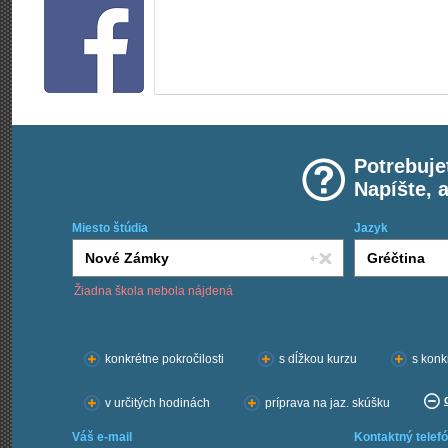
Potrebuje
Napíšte, 
Miesto štúdia
Jazyk
Žiadna škola nebola nájdená
Chcem kurzy:
konkrétne pokročilosti
s dĺžkou kurzu
s konk
v určitých hodinách
príprava na jaz. skúšku
Váš e-mail
Kontaktný telefó