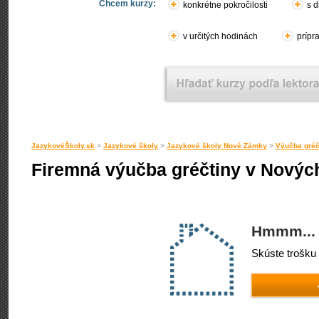
Chcem kurzy:
konkrétne pokročilosti
s d
v určitých hodinách
prípr
JazykovéŠkoly.sk
>
Jazykové školy
>
Jazykové školy Nové Zámky
>
Výučba gréč
Firemná výučba gréčtiny v Nový
Hmmm... 
Skúste trošku 