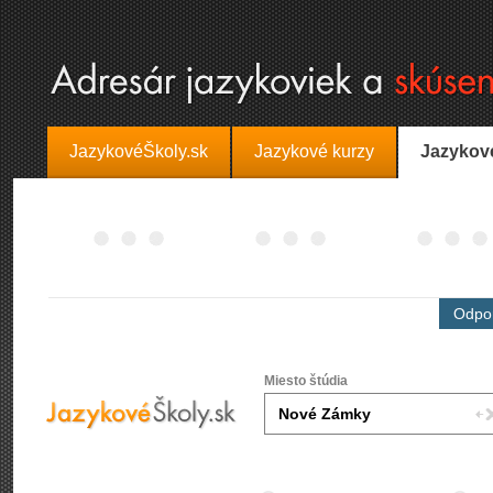
JazykovéŠkoly.sk
Jazykové kurzy
Jazykov
Odpor
Miesto štúdia