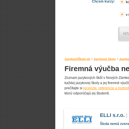
Chcem kurzy:
ko
v
JazykovéŠkoly.sk
>
Jazykové školy
>
Jazyko
Firemná výučba n
Zoznam jazykových škôl v Nových Zámkoc
každej jazykovej školy a jej firemné výučb
prečítajte si
recenzie, referencie a hodn
ktorú odporúčajú jej študenti.
ELLI s.r.o.
|
Škola nemá zverej