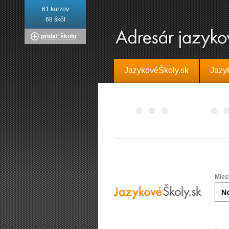
61 kurzov
68 škôl
pridať školu
JazykovéŠkoly.sk
Jazy
Mies