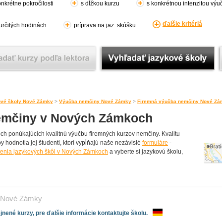
nkrétne pokročilosti
s dĺžkou kurzu
s konkrétnou intenzitou výu
ďalšie kritériá
 určitých hodinách
príprava na jaz. skúšku
vé školy Nové Zámky
>
Výučba nemčiny Nové Zámky
>
Firemná výučba nemčiny Nové Zá
emčiny v Nových Zámkoch
h ponúkajúcich kvalitnú výučbu firemných kurzov nemčiny. Kvalitu
y hodnotia jej študenti, ktorí vypĺňajú naše nezávislé
formuláre
-
otenia jazykových škôl v Nových Zámkoch
a vyberte si jazykovú školu,
Nové Zámky
nené kurzy, pre ďalšie informácie kontaktujte školu.