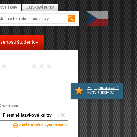
ové školy
Jazykové kurzy
senosti študentov
Moje porovnávané
kurzy a školy
(0)
Druh kurzu
ďalšie kritériá vyhľadávania