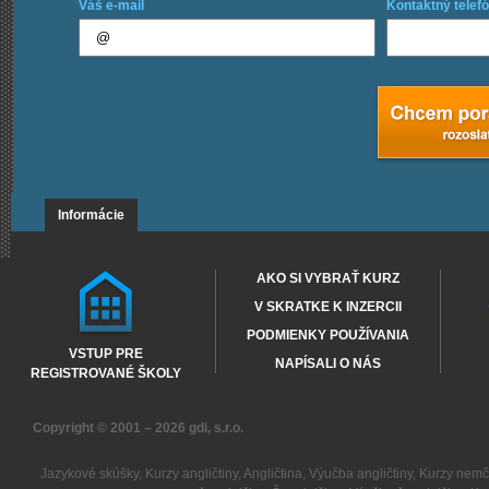
Váš e-mail
Kontaktný telefó
Informácie
AKO SI VYBRAŤ KURZ
V SKRATKE K INZERCII
PODMIENKY POUŽÍVANIA
VSTUP PRE
NAPÍSALI O NÁS
REGISTROVANÉ ŠKOLY
Copyright © 2001 – 2026
gdi, s.r.o.
Jazykové skúšky
,
Kurzy angličtiny
,
Angličtina
,
Výučba angličtiny
,
Kurzy nemč