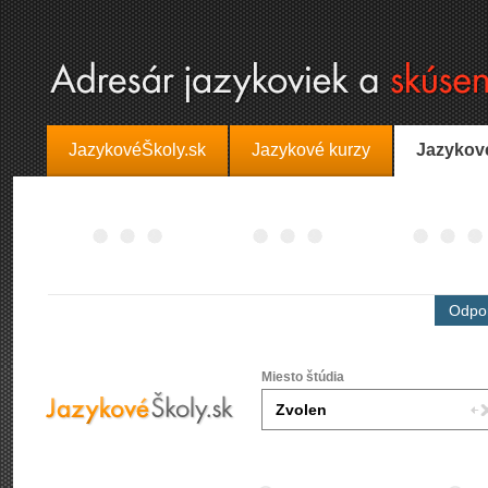
JazykovéŠkoly.sk
Jazykové kurzy
Jazykov
Odpor
Miesto štúdia