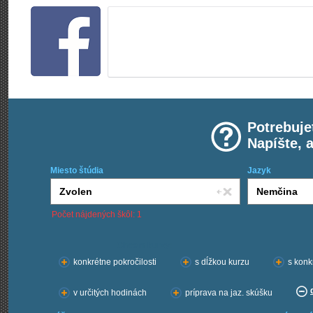
Potrebuje
Napíšte, 
Miesto štúdia
Jazyk
Počet nájdených škôl: 1
Chcem kurzy:
konkrétne pokročilosti
s dĺžkou kurzu
s konk
v určitých hodinách
príprava na jaz. skúšku