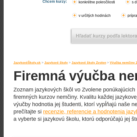
Chcem kurzy:
konkrétne pokročilosti
s d
v určitých hodinách
prípr
JazykovéŠkoly.sk
>
Jazykové školy
>
Jazykové školy Zvolen
>
Výučba nemčiny 
Firemná výučba ne
Zoznam jazykových škôl vo Zvolene ponúkajúcich 
firemných kurzov nemčiny. Kvalitu každej jazykovej
výučby hodnotia jej študenti, ktorí vypĺňajú naše n
prečítajte si
recenzie, referencie a hodnotenia jaz
a vyberte si jazykovú školu, ktorú odporúčajú jej št