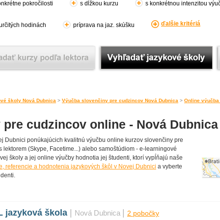
nkrétne pokročilosti
s dĺžkou kurzu
s konkrétnou intenzitou výu
ďalšie kritériá
 určitých hodinách
príprava na jaz. skúšku
vé školy Nová Dubnica
>
Výučba slovenčiny pre cudzincov Nová Dubnica
>
Online výučba 
 pre cudzincov online - Nová Dubnica
j Dubnici ponúkajúcich kvalitnú výučbu online kurzov slovenčiny pre
s lektorem (Skype, Facetime...) alebo samoštúdiom - e-learningové
vej školy a jej online výučby hodnotia jej študenti, ktorí vypĺňajú naše
e, referencie a hodnotenia jazykových škôl v Novej Dubnici
a vyberte
denti.
jazyková škola
|
|
Nová Dubnica
2 pobočky