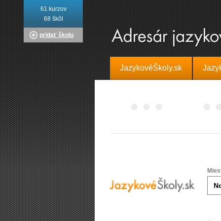
61 kurzov
68 škôl
pridať školu
JazykovéŠkoly.sk
Jazy
Mies