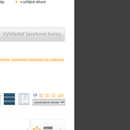
čby
v určitých dňoch
(skype, e-learning) slovenčiny pre cudzincov
15
30
50
75
100
pridať