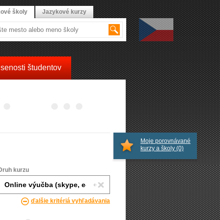
ové školy
Jazykové kurzy
senosti študentov
Moje porovnávané
kurzy a školy
(0)
Druh kurzu
ďalšie kritériá vyhľadávania