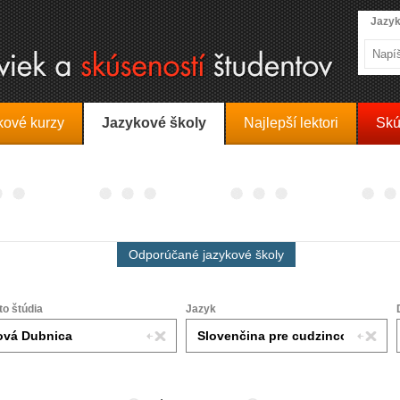
Jazyk
kové kurzy
Jazykové školy
Najlepší lektori
Skú
Odporúčané jazykové školy
to štúdia
Jazyk