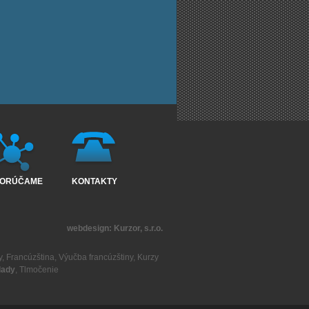
ORÚČAME
KONTAKTY
webdesign:
Kurzor, s.r.o.
y
,
Francúzština
,
Výučba francúzštiny
,
Kurzy
lady
,
Tlmočenie