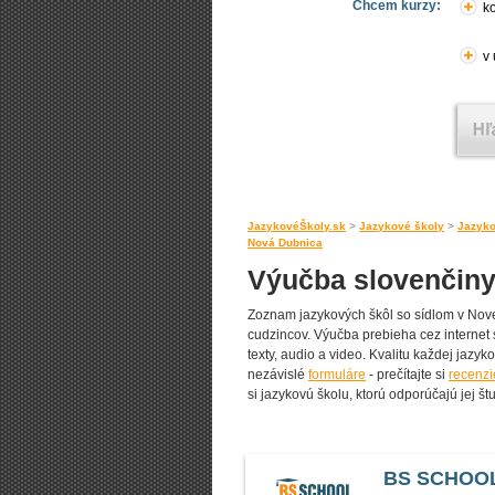
Chcem kurzy:
ko
v
JazykovéŠkoly.sk
>
Jazykové školy
>
Jazyko
Nová Dubnica
Výučba slovenčiny
Zoznam jazykových škôl so sídlom v Nove
cudzincov. Výučba prebieha cez internet 
texty, audio a video. Kvalitu každej jazyko
nezávislé
formuláre
- prečítajte si
recenzi
si jazykovú školu, ktorú odporúčajú jej štu
BS SCHOOL 