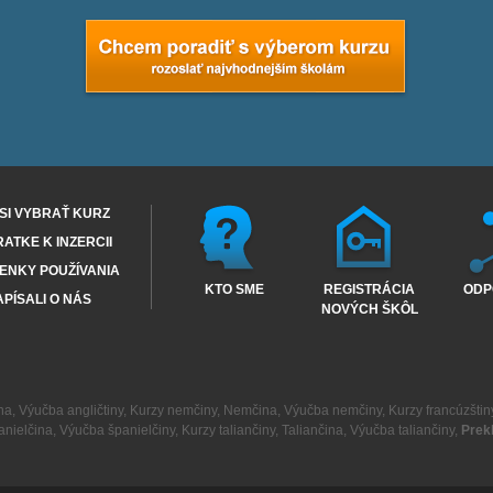
SI VYBRAŤ KURZ
RATKE K INZERCII
ENKY POUŽÍVANIA
KTO SME
REGISTRÁCIA
ODP
PÍSALI O NÁS
NOVÝCH ŠKÔL
na
,
Výučba angličtiny
,
Kurzy nemčiny
,
Nemčina
,
Výučba nemčiny
,
Kurzy francúzštin
anielčina
,
Výučba španielčiny
,
Kurzy taliančiny
,
Taliančina
,
Výučba taliančiny
,
Prek