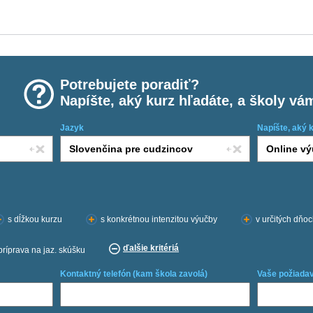
Potrebujete poradiť?
Napíšte, aký kurz hľadáte, a školy vá
Jazyk
Napíšte, aký 
s dĺžkou kurzu
s konkrétnou intenzitou výučby
v určitých dňo
ďalšie kritériá
príprava na jaz. skúšku
Kontaktný telefón (kam škola zavolá)
Vaše požiadav