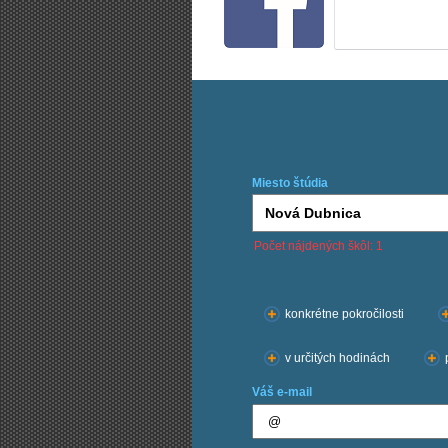
Miesto štúdia
Počet nájdených škôl: 1
Chcem kurzy:
konkrétne pokročilosti
v určitých hodinách
Váš e-mail