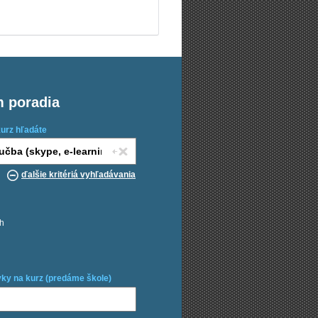
m poradia
kurz hľadáte
ďalšie kritériá vyhľadávania
ch
ky na kurz (predáme škole)