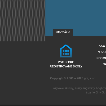
Informácie
AKO 
V SK
PODMI
VSTUP PRE
NA
REGISTROVANÉ ŠKOLY
Copyright © 2001 – 2026
gdi, s.r.o.
Jazykové skúšky
,
Kurzy angličtiny
,
Angličti
španielčiny
,
Šp