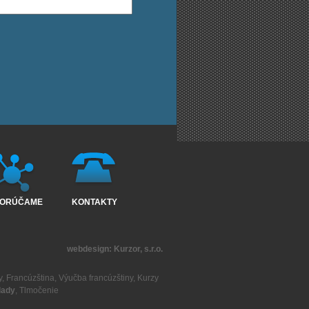
ORÚČAME
KONTAKTY
webdesign:
Kurzor, s.r.o.
y
,
Francúzština
,
Výučba francúzštiny
,
Kurzy
lady
,
Tlmočenie