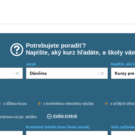
Potrebujete poradiť?
Napíšte, aký kurz hľadáte, a školy vá
Jazyk
Napíšte, aký 
s dĺžkou kurzu
s konkrétnou intenzitou výučby
v určitých dňo
ďalšie kritériá
príprava na jaz. skúšku
Kontaktný telefón (kam škola zavolá)
Vaše požiadav