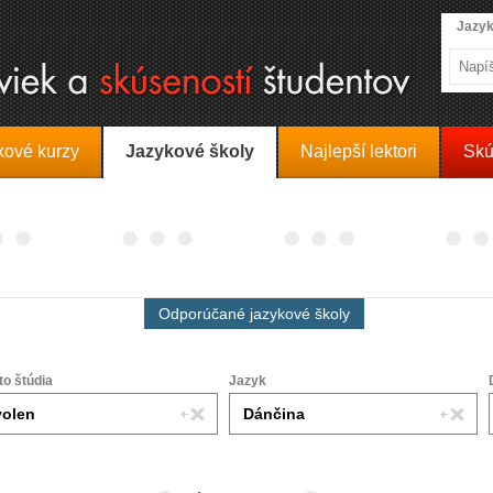
Jazyk
kové kurzy
Jazykové školy
Najlepší lektori
Skú
Odporúčané jazykové školy
to štúdia
Jazyk