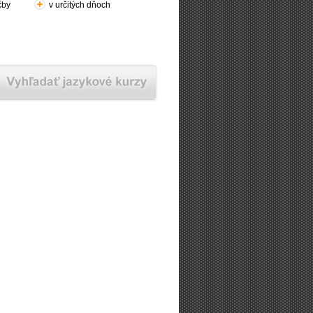
čby
v určitých dňoch