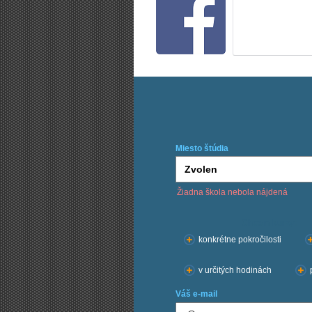
Miesto štúdia
Žiadna škola nebola nájdená
Chcem kurzy:
konkrétne pokročilosti
v určitých hodinách
Váš e-mail