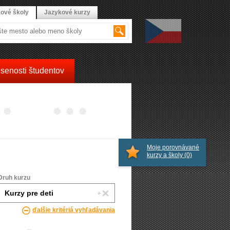
ové školy
Jazykové kurzy
senosti študentov
Moje porovnávané
kurzy a školy
(0)
Druh kurzu
ďalšie kritériá vyhľadávania