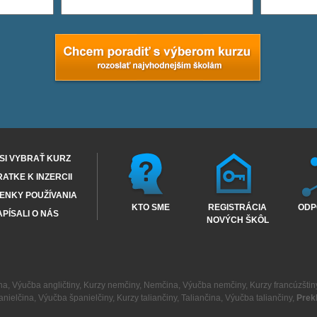
SI VYBRAŤ KURZ
RATKE K INZERCII
ENKY POUŽÍVANIA
KTO SME
REGISTRÁCIA
ODP
PÍSALI O NÁS
NOVÝCH ŠKÔL
na
,
Výučba angličtiny
,
Kurzy nemčiny
,
Nemčina
,
Výučba nemčiny
,
Kurzy francúzštin
anielčina
,
Výučba španielčiny
,
Kurzy taliančiny
,
Taliančina
,
Výučba taliančiny
,
Prek