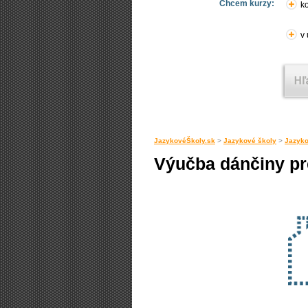
Chcem kurzy:
ko
v
JazykovéŠkoly.sk
>
Jazykové školy
>
Jazyko
Výučba dánčiny pr