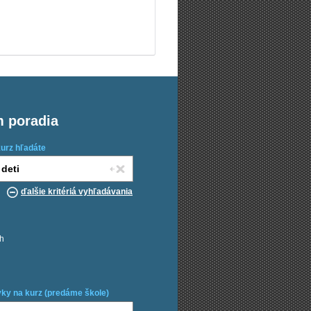
m poradia
kurz hľadáte
ďalšie kritériá vyhľadávania
ch
ky na kurz (predáme škole)