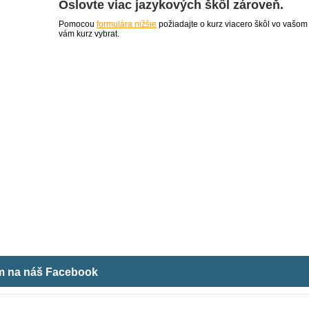
Oslovte viac jazykových škôl zároveň.
Pomocou
formulára nižšie
požiadajte o kurz viacero škôl vo vašom
vám kurz vybrat.
ám na náš Facebook