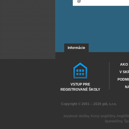
Informácie
AKO 
V SK
PODMI
VSTUP PRE
NA
REGISTROVANÉ ŠKOLY
Copyright © 2001 – 2026
gdi, s.r.o.
Jazykové skúšky
,
Kurzy angličtiny
,
Angličti
španielčiny
,
Šp