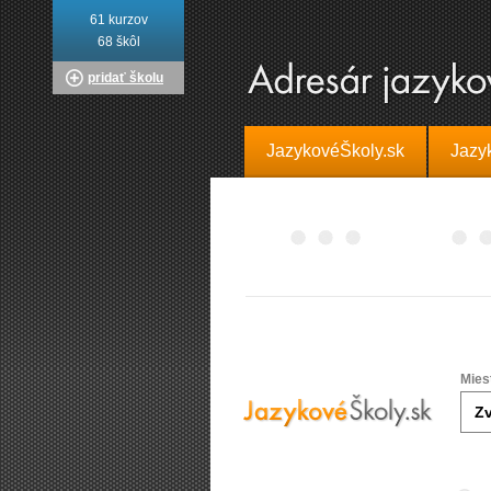
61 kurzov
68 škôl
pridať školu
JazykovéŠkoly.sk
Jazy
Mies