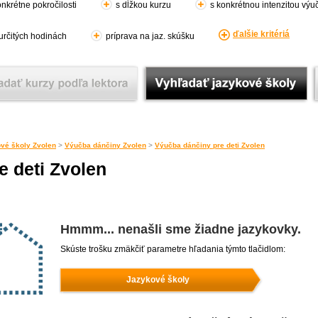
nkrétne pokročilosti
s dĺžkou kurzu
s konkrétnou intenzitou výu
ďalšie kritériá
 určitých hodinách
príprava na jaz. skúšku
vé školy Zvolen
>
Výučba dánčiny Zvolen
>
Výučba dánčiny pre deti Zvolen
e deti Zvolen
Hmmm... nenašli sme žiadne jazykovky.
Skúste trošku zmäkčiť parametre hľadania týmto tlačidlom:
Jazykové školy