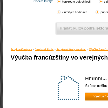
Chcem kurzy:
konkrétne pokročilosti
s d
v určitých hodinách
prípr
JazykovéŠkoly.sk
>
Jazykové školy
>
Jazykové školy Komárno
>
Výučba francúz
Výučba francúzštiny vo verejnýc
Hmmm... 
Skúste trošku 
Výučba fra