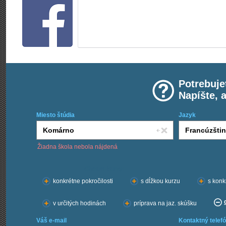
Potrebuje
Napíšte, 
Miesto štúdia
Jazyk
Žiadna škola nebola nájdená
Chcem kurzy:
konkrétne pokročilosti
s dĺžkou kurzu
s konk
v určitých hodinách
príprava na jaz. skúšku
Váš e-mail
Kontaktný telefó