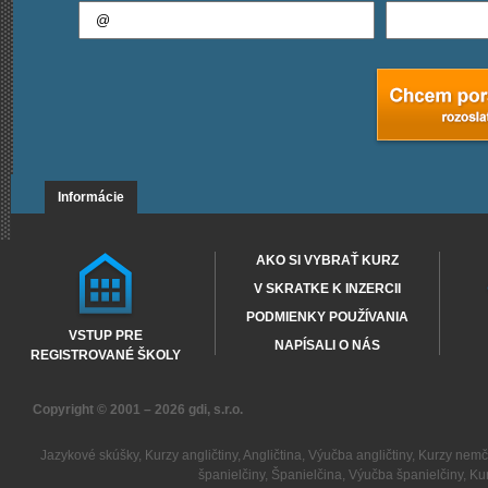
Informácie
AKO SI VYBRAŤ KURZ
V SKRATKE K INZERCII
PODMIENKY POUŽÍVANIA
VSTUP PRE
NAPÍSALI O NÁS
REGISTROVANÉ ŠKOLY
Copyright © 2001 – 2026
gdi, s.r.o.
Jazykové skúšky
,
Kurzy angličtiny
,
Angličtina
,
Výučba angličtiny
,
Kurzy nemč
španielčiny
,
Španielčina
,
Výučba španielčiny
,
Kur