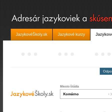
JazykovéŠkoly.sk
Jazykové kurzy
Jazykov
Odpor
Miesto štúdia