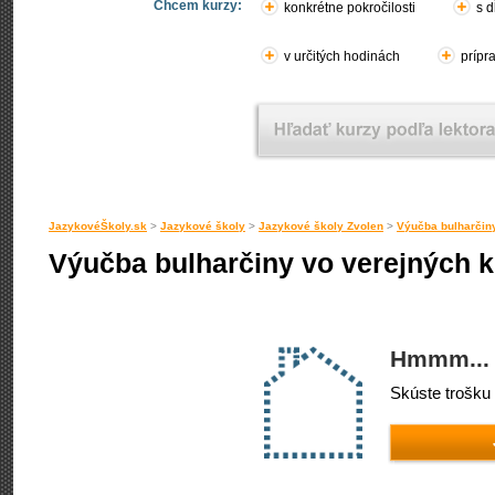
Chcem kurzy:
konkrétne pokročilosti
s d
v určitých hodinách
prípr
JazykovéŠkoly.sk
>
Jazykové školy
>
Jazykové školy Zvolen
>
Výučba bulharčin
Výučba bulharčiny vo verejných 
Hmmm... 
Skúste trošku 