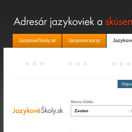
JazykovéŠkoly.sk
Jazykové kurzy
Jazykov
Odpor
Miesto štúdia