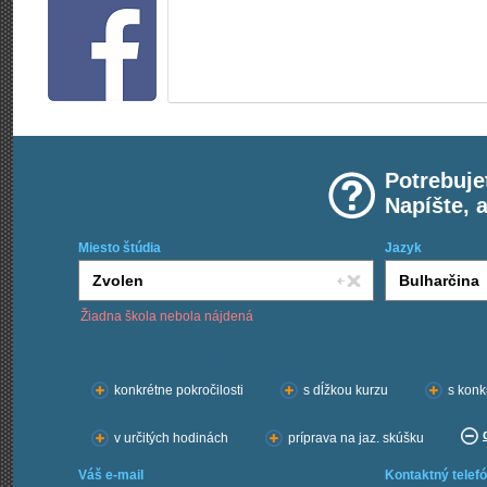
Potrebuje
Napíšte, 
Miesto štúdia
Jazyk
Žiadna škola nebola nájdená
Chcem kurzy:
konkrétne pokročilosti
s dĺžkou kurzu
s konk
v určitých hodinách
príprava na jaz. skúšku
Váš e-mail
Kontaktný telefó