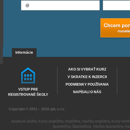
Informácie
AKO SI VYBRAŤ KURZ
V SKRATKE K INZERCII
PODMIENKY POUŽÍVANIA
VSTUP PRE
NAPÍSALI O NÁS
REGISTROVANÉ ŠKOLY
Copyright © 2001 – 2026
gdi, s.r.o.
Jazykové skúšky
,
Kurzy angličtiny
,
Angličtina
,
Výučba angličtiny
,
Kurzy nemč
španielčiny
,
Španielčina
,
Výučba španielčiny
,
Kur