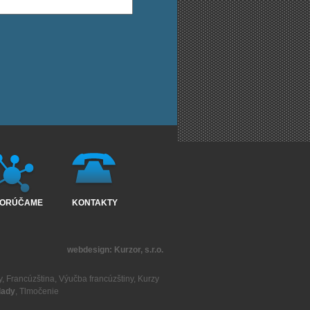
ORÚČAME
KONTAKTY
webdesign:
Kurzor, s.r.o.
y
,
Francúzština
,
Výučba francúzštiny
,
Kurzy
lady
,
Tlmočenie