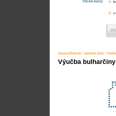
Chcem kurzy:
ko
v
JazykovéŠkoly.sk
>
Jazykové školy
>
Výučba
Výučba bulharčiny