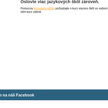
Oslovte viac jazykových škôl zároveň.
Pomocou
formulára nižšie
požiadajte o kurz viacero škôl vo vašom
vám kurz vybrat.
ám na náš Facebook