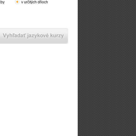
čby
v určitých dňoch