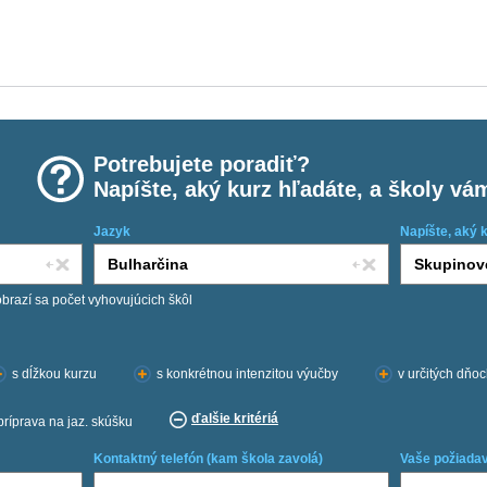
Potrebujete poradiť?
Napíšte, aký kurz hľadáte, a školy vá
Jazyk
Napíšte, aký 
obrazí sa počet vyhovujúcich škôl
s dĺžkou kurzu
s konkrétnou intenzitou výučby
v určitých dňo
ďalšie kritériá
príprava na jaz. skúšku
Kontaktný telefón (kam škola zavolá)
Vaše požiadav