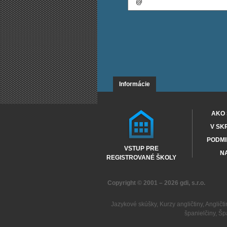
Informácie
AKO 
V SK
PODMI
VSTUP PRE
NA
REGISTROVANÉ ŠKOLY
Copyright © 2001 – 2026
gdi, s.r.o.
Jazykové skúšky
,
Kurzy angličtiny
,
Angličti
španielčiny
,
Šp