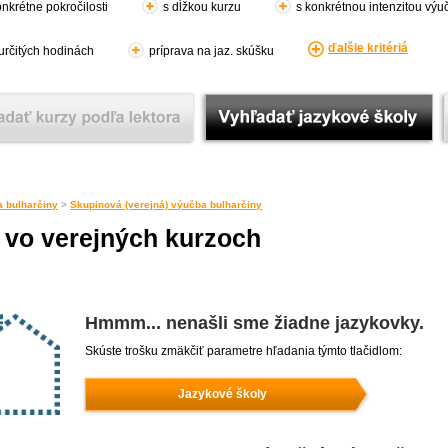
nkrétne pokročilosti
s dĺžkou kurzu
s konkrétnou intenzitou výu
ďalšie kritériá
 určitých hodinách
príprava na jaz. skúšku
 bulharčiny
>
Skupinová (verejná) výučba bulharčiny
 vo verejných kurzoch
Hmmm... nenašli sme žiadne jazykovky.
Skúste trošku zmäkčiť parametre hľadania týmto tlačidlom:
Jazykové školy