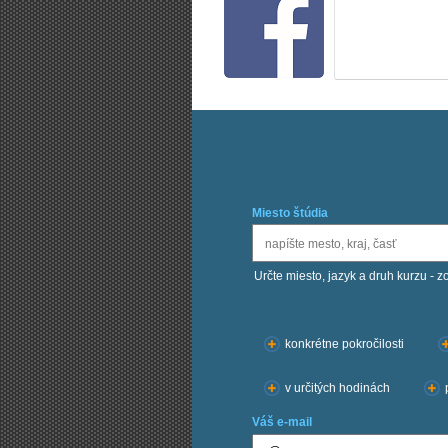
Miesto štúdia
Určte miesto, jazyk a druh kurzu - z
Chcem kurzy:
konkrétne pokročilosti
v určitých hodinách
Váš e-mail