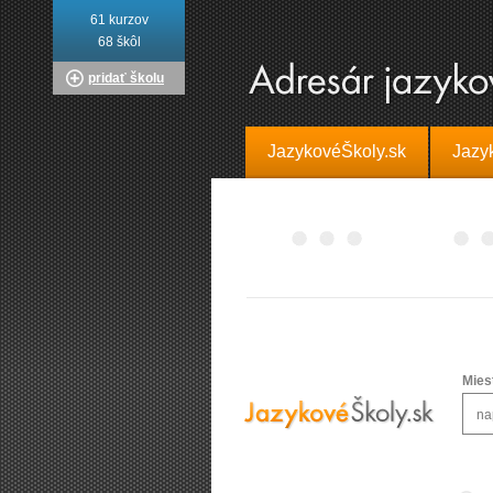
61 kurzov
68 škôl
pridať školu
JazykovéŠkoly.sk
Jazy
Mies