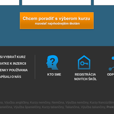
SI VYBRAŤ KURZ
RATKE K INZERCII
ENKY POUŽÍVANIA
KTO SME
REGISTRÁCIA
ODP
PÍSALI O NÁS
NOVÝCH ŠKÔL
na
,
Výučba angličtiny
,
Kurzy nemčiny
,
Nemčina
,
Výučba nemčiny
,
Kurzy francúzštin
anielčina
,
Výučba španielčiny
,
Kurzy taliančiny
,
Taliančina
,
Výučba taliančiny
,
Prek