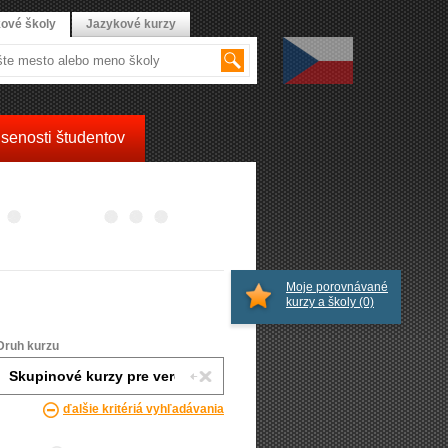
ové školy
Jazykové kurzy
senosti študentov
Moje porovnávané
kurzy a školy
(0)
Druh kurzu
ďalšie kritériá vyhľadávania