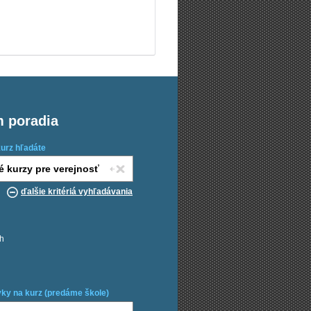
m poradia
kurz hľadáte
ďalšie kritériá vyhľadávania
ch
ky na kurz (predáme škole)