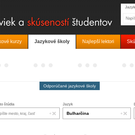
Jazyk
kové kurzy
Jazykové školy
Najlepší lektori
Skú
Odporúčané jazykové školy
to štúdia
Jazyk