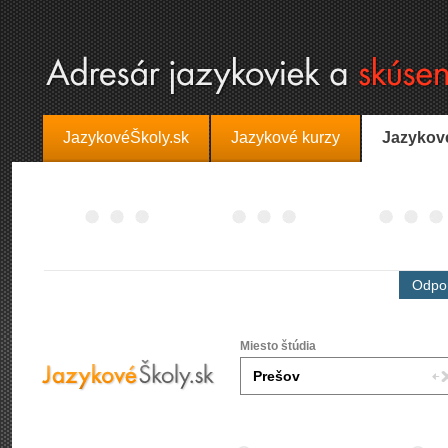
JazykovéŠkoly.sk
Jazykové kurzy
Jazykov
Odpor
Miesto štúdia