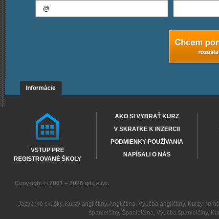
Informácie
AKO SI VYBRAŤ KURZ
V SKRATKE K INZERCII
PODMIENKY POUŽÍVANIA
VSTUP PRE
NAPÍSALI O NÁS
REGISTROVANÉ ŠKOLY
Copyright © 2001 – 2026
gdi, s.r.o.
Jazykové skúšky
,
Kurzy angličtiny
,
Angličtina
,
Výučba angličtiny
,
Kurzy nemč
španielčiny
,
Španielčina
,
Výučba španielčiny
,
Kur