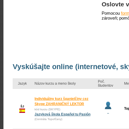
Oslovte v
Pomocou
form
zároveň; pomô
Vyskúšajte online (internetové, s
Poč.
Jazyk
Názov kurzu a meno školy
Me
študentov
Individuálny kurz španielčiny cez
Skype ZAHRANIČNÝ LEKTOR
ŠJ
To
kód kurzu (SKYPE)
–
Jazyková škola Español tu Pasión
(Centrála Topoľčany)