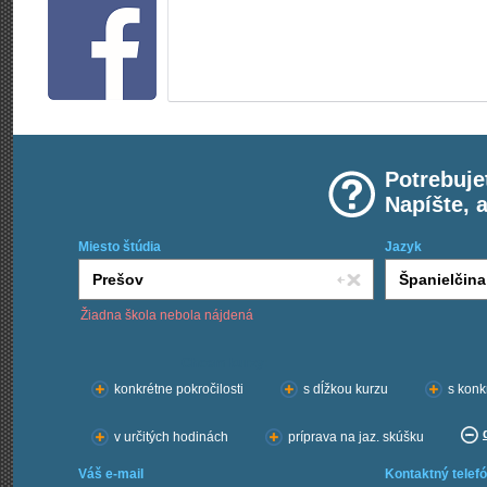
Potrebuje
Napíšte, 
Miesto štúdia
Jazyk
Žiadna škola nebola nájdená
Chcem kurzy:
konkrétne pokročilosti
s dĺžkou kurzu
s konk
v určitých hodinách
príprava na jaz. skúšku
Váš e-mail
Kontaktný telefó