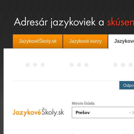
JazykovéŠkoly.sk
Jazykové kurzy
Jazykov
Odpor
Miesto štúdia