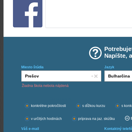
Potrebuje
Napíšte, 
Miesto štúdia
Jazyk
Žiadna škola nebola nájdená
Chcem kurzy:
konkrétne pokročilosti
s dĺžkou kurzu
s konk
v určitých hodinách
príprava na jaz. skúšku
Váš e-mail
Kontaktný telefó