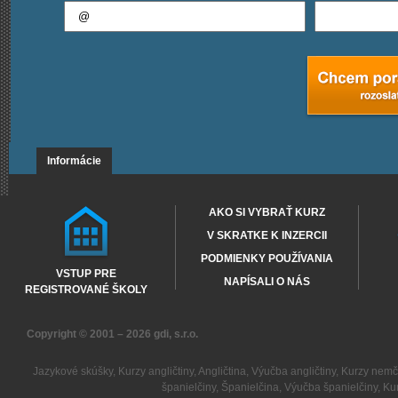
Informácie
AKO SI VYBRAŤ KURZ
V SKRATKE K INZERCII
PODMIENKY POUŽÍVANIA
VSTUP PRE
NAPÍSALI O NÁS
REGISTROVANÉ ŠKOLY
Copyright © 2001 – 2026
gdi, s.r.o.
Jazykové skúšky
,
Kurzy angličtiny
,
Angličtina
,
Výučba angličtiny
,
Kurzy nemč
španielčiny
,
Španielčina
,
Výučba španielčiny
,
Kur