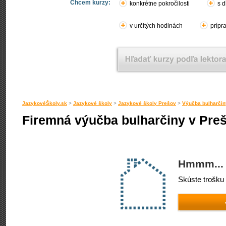
Chcem kurzy:
konkrétne pokročilosti
s d
v určitých hodinách
prípr
JazykovéŠkoly.sk
>
Jazykové školy
>
Jazykové školy Prešov
>
Výučba bulharčin
Firemná výučba bulharčiny v Pre
Hmmm... 
Skúste trošku 