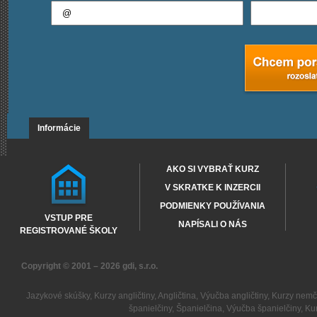
Informácie
AKO SI VYBRAŤ KURZ
V SKRATKE K INZERCII
PODMIENKY POUŽÍVANIA
VSTUP PRE
NAPÍSALI O NÁS
REGISTROVANÉ ŠKOLY
Copyright © 2001 – 2026
gdi, s.r.o.
Jazykové skúšky
,
Kurzy angličtiny
,
Angličtina
,
Výučba angličtiny
,
Kurzy nemč
španielčiny
,
Španielčina
,
Výučba španielčiny
,
Kur