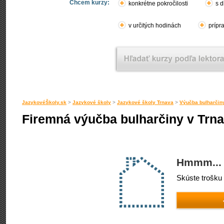
Chcem kurzy:
konkrétne pokročilosti
s d
v určitých hodinách
prípr
JazykovéŠkoly.sk
>
Jazykové školy
>
Jazykové školy Trnava
>
Výučba bulharčin
Firemná výučba bulharčiny v Trn
Hmmm... 
Skúste trošku 