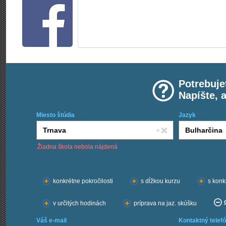
Potrebuje
Napíšte, 
Miesto štúdia
Jazyk
Žiadna škola nebola nájdená
Chcem kurzy:
konkrétne pokročilosti
s dĺžkou kurzu
s konk
v určitých hodinách
príprava na jaz. skúšku
Váš e-mail
Kontaktný telefó