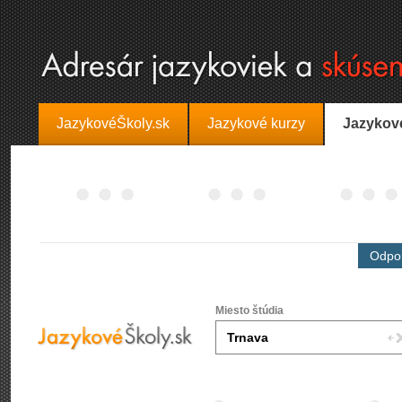
JazykovéŠkoly.sk
Jazykové kurzy
Jazykov
Odpor
Miesto štúdia