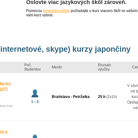
Oslovte viac jazykových škôl zároveň.
Pomocou
formulára nižšie
požiadajte o kurz viacero škôl vo vašom
vám kurz vybrat.
(internetové, skype) kurzy japončiny
Poč.
Rozsah
Mesto
Ce
študentov
výučby
ka pre
V závi
JLPT/
od t
Bratislava - Petržalka
25 h
(2x1h)
kur
1 – 2
Opýtaj
kola Asia
ná
kov a