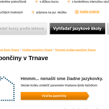
nkrétne pokročilosti
s dĺžkou kurzu
s konkrétnou intenzitou výu
ďalšie kritériá
 určitých hodinách
príprava na jaz. skúšku
vé školy Trnava
>
Výučba japončiny Trnava
>
Firemná výučba japončiny Trnava
pončiny v Trnave
Hmmm... nenašli sme žiadne jazykovky.
Skúste trošku zmäkčiť parametre hľadania týmto tlačidlom:
Výučba japončiny