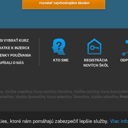
SI VYBRAŤ KURZ
RATKE K INZERCII
ENKY POUŽÍVANIA
KTO SME
REGISTRÁCIA
ODP
PÍSALI O NÁS
NOVÝCH ŠKÔL
na
,
Výučba angličtiny
,
Kurzy nemčiny
,
Nemčina
,
Výučba nemčiny
,
Kurzy francúzštin
anielčina
,
Výučba španielčiny
,
Kurzy taliančiny
,
Taliančina
,
Výučba taliančiny
,
Prek
ies, ktoré nám pomáhajú zabezpečiť lepšie služby.
Viac inf