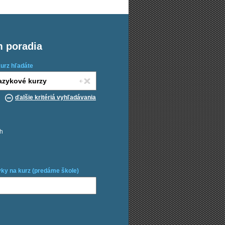
m poradia
kurz hľadáte
ďalšie kritériá vyhľadávania
ch
ky na kurz (predáme škole)