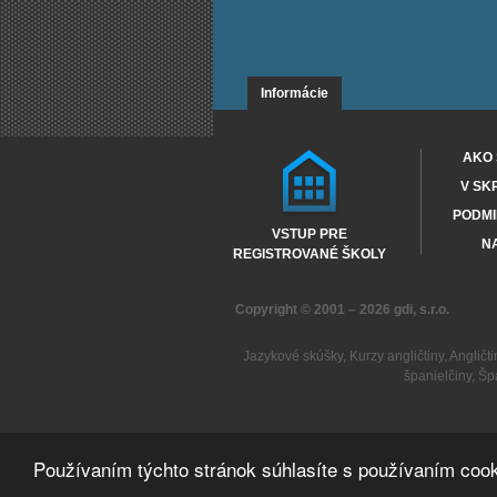
Informácie
AKO 
V SK
PODMI
VSTUP PRE
NA
REGISTROVANÉ ŠKOLY
Copyright © 2001 – 2026
gdi, s.r.o.
Jazykové skúšky
,
Kurzy angličtiny
,
Angličti
španielčiny
,
Šp
Používaním týchto stránok súhlasíte s používaním cook