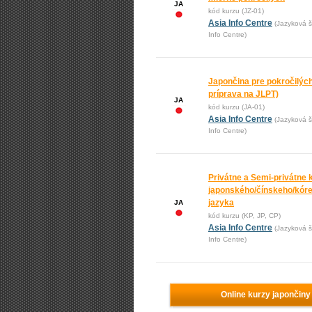
JA
kód kurzu (JZ-01)
Asia Info Centre
(Jazyková š
Info Centre)
Japončina pre pokročilých
príprava na JLPT)
JA
kód kurzu (JA-01)
Asia Info Centre
(Jazyková š
Info Centre)
Privátne a Semi-privátne 
japonského/čínskeho/kór
jazyka
JA
kód kurzu (KP, JP, CP)
Asia Info Centre
(Jazyková š
Info Centre)
Online kurzy japončiny