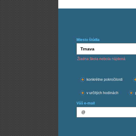
Miesto štúdia
Žiadna škola nebola nájdená
Chcem kurzy:
konkrétne pokročilosti
v určitých hodinách
Váš e-mail