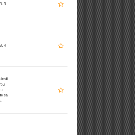
EUR
EUR
slosti
ypu
zu.
te sa
s.