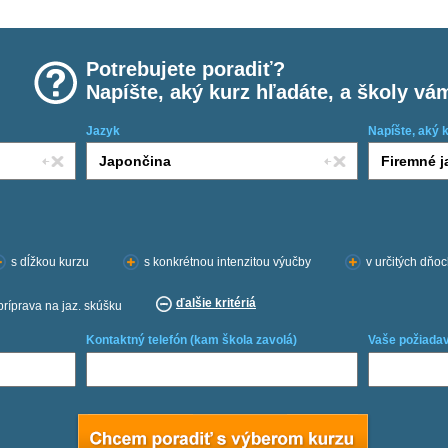
Potrebujete poradiť?
Napíšte, aký kurz hľadáte, a školy vá
Jazyk
Napíšte, aký 
s dĺžkou kurzu
s konkrétnou intenzitou výučby
v určitých dňo
ďalšie kritériá
príprava na jaz. skúšku
Kontaktný telefón (kam škola zavolá)
Vaše požiadav