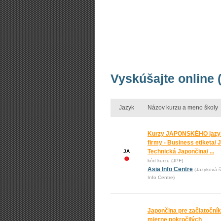
Vyskúšajte online 
Jazyk
Názov kurzu a meno školy
Kurzy JAPONSKÉHO jazy
firmy - Business etiketa/ 
Technická Japončina/ ...
JA
kód kurzu (JPF)
Asia Info Centre
(Jazyková š
Info Centre)
Japončina pre začiatoční
mierne pokročilých