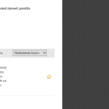
 okolí zároveň; pomôžu
na
slosti
ypu
zu.
te sa
s.