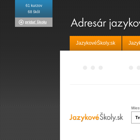
61 kurzov
68 škôl
pridať školu
JazykovéŠkoly.sk
Jazy
Mies