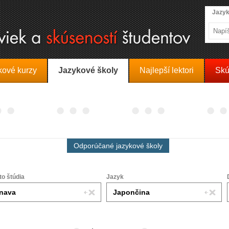
Jazyk
kové kurzy
Jazykové školy
Najlepší lektori
Skú
Odporúčané jazykové školy
to štúdia
Jazyk