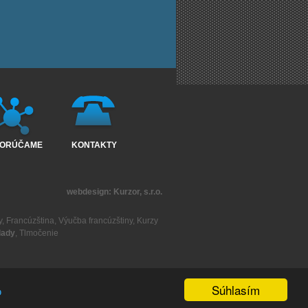
ORÚČAME
KONTAKTY
webdesign:
Kurzor, s.r.o.
y
,
Francúzština
,
Výučba francúzštiny
,
Kurzy
lady
,
Tlmočenie
Súhlasím
o