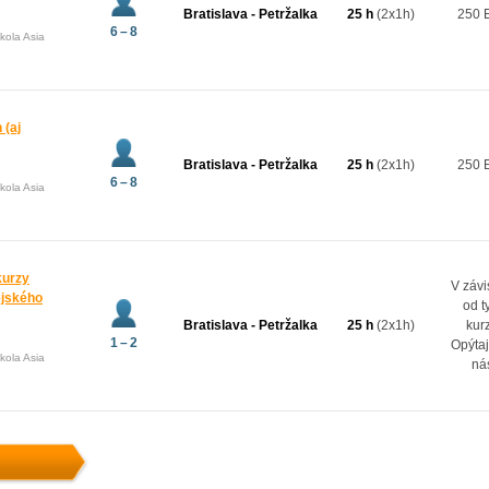
Bratislava - Petržalka
25 h
(2x1h)
250 
6 – 8
kola Asia
 (aj
Bratislava - Petržalka
25 h
(2x1h)
250 
6 – 8
kola Asia
kurzy
V závi
ejského
od t
Bratislava - Petržalka
25 h
(2x1h)
kur
1 – 2
Opýtaj
kola Asia
ná