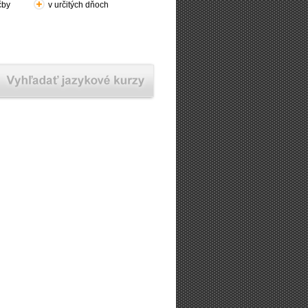
čby
v určitých dňoch