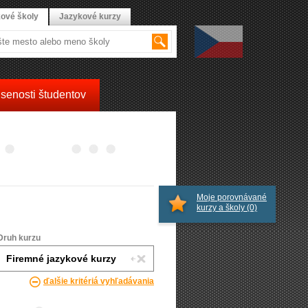
ové školy
Jazykové kurzy
senosti študentov
Moje porovnávané
kurzy a školy
(0)
Druh kurzu
ďalšie kritériá vyhľadávania