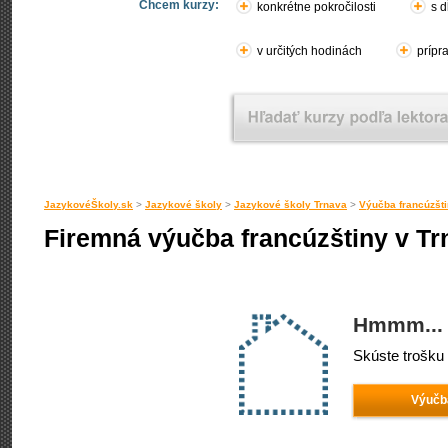
Chcem kurzy:
konkrétne pokročilosti
s d
v určitých hodinách
prípr
JazykovéŠkoly.sk
>
Jazykové školy
>
Jazykové školy Trnava
>
Výučba francúzšti
Firemná výučba francúzštiny v Tr
Hmmm... 
Skúste trošku 
Výučba