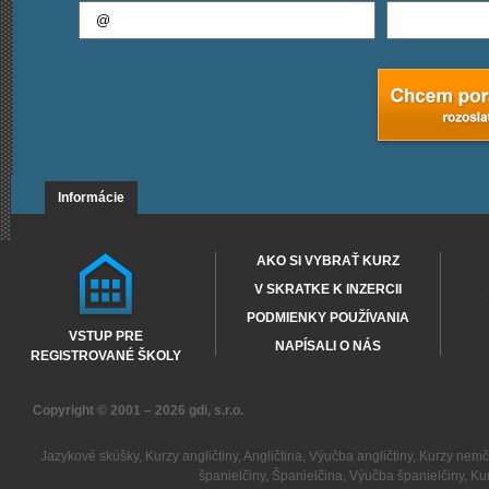
Informácie
AKO SI VYBRAŤ KURZ
V SKRATKE K INZERCII
PODMIENKY POUŽÍVANIA
VSTUP PRE
NAPÍSALI O NÁS
REGISTROVANÉ ŠKOLY
Copyright © 2001 – 2026
gdi, s.r.o.
Jazykové skúšky
,
Kurzy angličtiny
,
Angličtina
,
Výučba angličtiny
,
Kurzy nemč
španielčiny
,
Španielčina
,
Výučba španielčiny
,
Kur