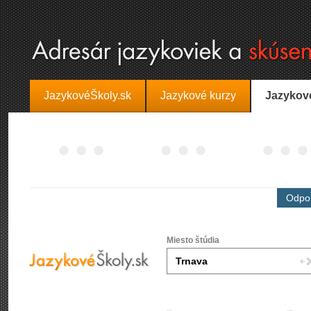
JazykovéŠkoly.sk
Jazykové kurzy
Jazykov
Odpor
Miesto štúdia