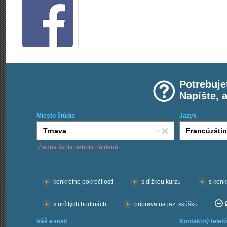
Potrebuje
Napíšte, 
Miesto štúdia
Jazyk
Žiadna škola nebola nájdená
Chcem kurzy:
konkrétne pokročilosti
s dĺžkou kurzu
s konk
v určitých hodinách
príprava na jaz. skúšku
Váš e-mail
Kontaktný telefó