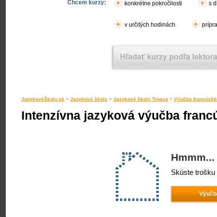
Chcem kurzy:
konkrétne pokročilosti
s d
v určitých hodinách
prípr
JazykovéŠkoly.sk
>
Jazykové školy
>
Jazykové školy Trnava
>
Výučba francúzšti
Intenzívna jazyková výučba franc
Hmmm... 
Skúste trošku 
Výučba