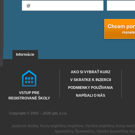
Informácie
AKO SI VYBRAŤ KURZ
V SKRATKE K INZERCII
PODMIENKY POUŽÍVANIA
VSTUP PRE
NAPÍSALI O NÁS
REGISTROVANÉ ŠKOLY
Copyright © 2001 – 2026
gdi, s.r.o.
Jazykové skúšky
,
Kurzy angličtiny
,
Angličtina
,
Výučba angličtiny
,
Kurzy nemč
španielčiny
,
Španielčina
,
Výučba španielčiny
,
Kur