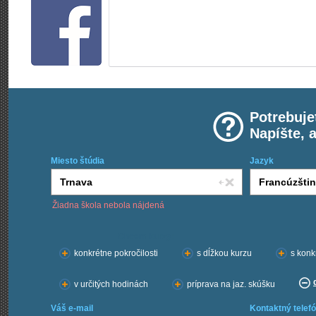
Potrebuje
Napíšte, 
Miesto štúdia
Jazyk
Žiadna škola nebola nájdená
Chcem kurzy:
konkrétne pokročilosti
s dĺžkou kurzu
s konk
v určitých hodinách
príprava na jaz. skúšku
Váš e-mail
Kontaktný telefó