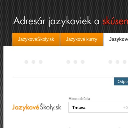
JazykovéŠkoly.sk
Jazykové kurzy
Jazykov
Odpor
Miesto štúdia