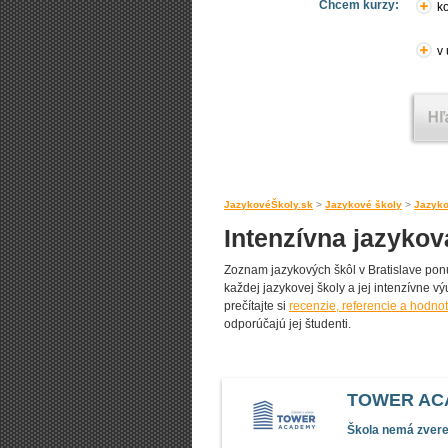
Chcem kurzy:
ko
v
JazykovéŠkoly.sk
>
Jazykové školy
>
Jazyko
Intenzívna jazykov
Zoznam jazykových škôl v Bratislave ponú
každej jazykovej školy a jej intenzívne vý
prečítajte si
recenzie, referencie a hodnot
odporúčajú jej študenti.
TOWER ACAD
Škola nemá zverej