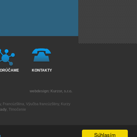
ORÚČAME
KONTAKTY
webdesign:
Kurzor, s.r.o.
y
,
Francúzština
,
Výučba francúzštiny
,
Kurzy
lady
,
Tlmočenie
Súhlasím
o