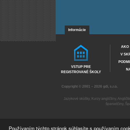
Informácie
AKO 
V SK
PODMI
VSTUP PRE
NA
REGISTROVANÉ ŠKOLY
Copyright © 2001 – 2026
gdi, s.r.o.
Jazykové skúšky
,
Kurzy angličtiny
,
Angličti
španielčiny
,
Šp
Používaním týchto stránok súhlasíte s používaním cook