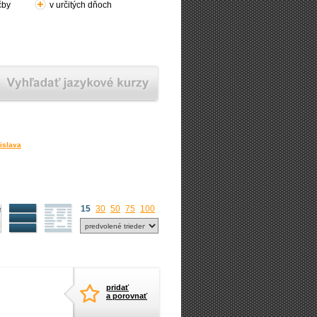
čby
v určitých dňoch
islava
15
30
50
75
100
pridať
a porovnať