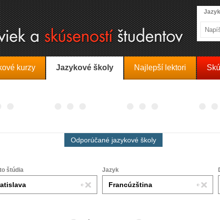
Jazyk
kové kurzy
Jazykové školy
Najlepší lektori
Skú
Odporúčané jazykové školy
to štúdia
Jazyk