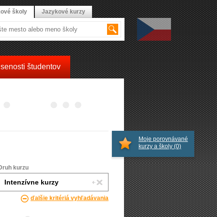
ové školy
Jazykové kurzy
senosti študentov
Moje porovnávané
kurzy a školy
(0)
Druh kurzu
ďalšie kritériá vyhľadávania