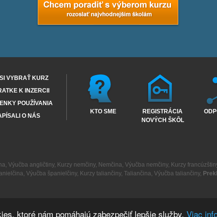
SI VYBRAŤ KURZ
RATKE K INZERCII
ENKY POUŽÍVANIA
KTO SME
REGISTRÁCIA
ODP
PÍSALI O NÁS
NOVÝCH ŠKÔL
na
,
Výučba angličtiny
,
Kurzy nemčiny
,
Nemčina
,
Výučba nemčiny
,
Kurzy francúzštin
anielčina
,
Výučba španielčiny
,
Kurzy taliančiny
,
Taliančina
,
Výučba taliančiny
,
Prek
ies, ktoré nám pomáhajú zabezpečiť lepšie služby.
Viac inf