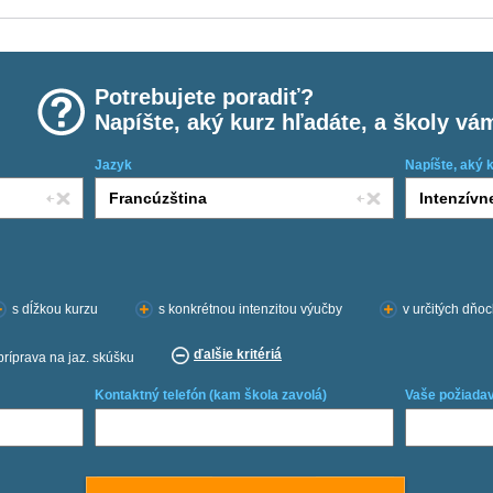
Potrebujete poradiť?
Napíšte, aký kurz hľadáte, a školy vá
Jazyk
Napíšte, aký 
s dĺžkou kurzu
s konkrétnou intenzitou výučby
v určitých dňo
ďalšie kritériá
príprava na jaz. skúšku
Kontaktný telefón (kam škola zavolá)
Vaše požiadav