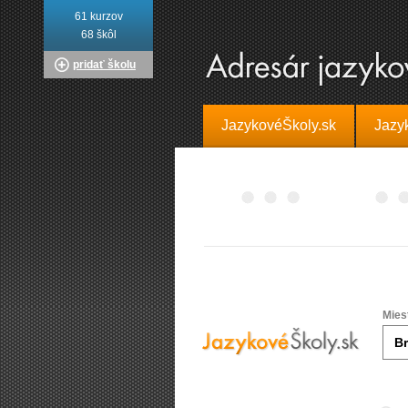
61 kurzov
68 škôl
pridať školu
JazykovéŠkoly.sk
Jazy
Mies