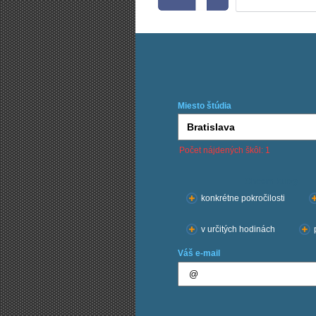
Miesto štúdia
Počet nájdených škôl: 1
Chcem kurzy:
konkrétne pokročilosti
v určitých hodinách
Váš e-mail