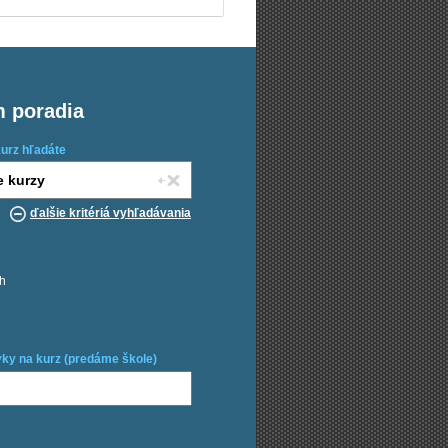
m poradia
kurz hľadáte
ďalšie kritériá vyhľadávania
ch
ky na kurz (predáme škole)