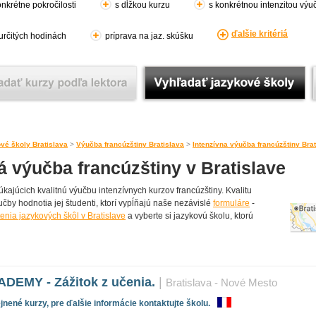
nkrétne pokročilosti
s dĺžkou kurzu
s konkrétnou intenzitou výu
ďalšie kritériá
 určitých hodinách
príprava na jaz. skúšku
vé školy Bratislava
>
Výučba francúzštiny Bratislava
>
Intenzívna výučba francúzštiny Brat
á výučba francúzštiny v Bratislave
kajúcich kvalitnú výučbu intenzívnych kurzov francúzštiny. Kvalitu
učby hodnotia jej študenti, ktorí vypĺňajú naše nezávislé
formuláre
-
enia jazykových škôl v Bratislave
a vyberte si jazykovú školu, ktorú
EMY - Zážitok z učenia.
|
Bratislava - Nové Mesto
nené kurzy, pre ďalšie informácie kontaktujte školu.