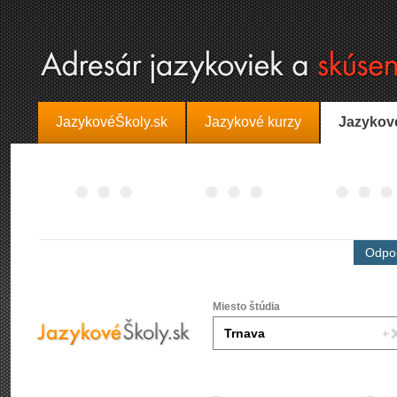
JazykovéŠkoly.sk
Jazykové kurzy
Jazykov
Odpor
Miesto štúdia