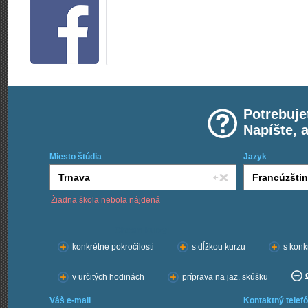
Potrebuje
Napíšte, 
Miesto štúdia
Jazyk
Žiadna škola nebola nájdená
Chcem kurzy:
konkrétne pokročilosti
s dĺžkou kurzu
s konk
v určitých hodinách
príprava na jaz. skúšku
Váš e-mail
Kontaktný telefó