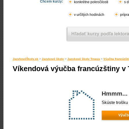
Chcem kurzy:
konkrétne pokročilosti
s d
v určitých hodinách
prípr
JazykovéŠkoly.sk
>
Jazykové školy
>
Jazykové školy Trnava
>
Výučba francúzšti
Víkendová výučba francúzštiny v
Hmmm... 
Skúste trošku 
Výučba