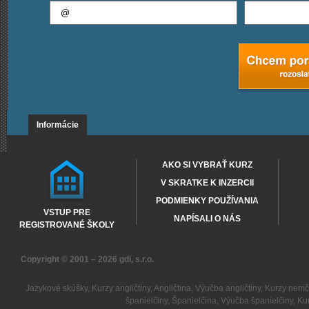
Informácie
AKO SI VYBRAŤ KURZ
V SKRATKE K INZERCII
PODMIENKY POUŽÍVANIA
VSTUP PRE
NAPÍSALI O NÁS
REGISTROVANÉ ŠKOLY
Copyright © 2001 – 2026
gdi, s.r.o.
Jazykové skúšky
,
Kurzy angličtiny
,
Angličtina
,
Výučba angličtiny
,
Kurzy nemč
španielčiny
,
Španielčina
,
Výučba španielčiny
,
Kur